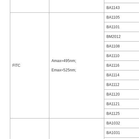
BA1143
BA1105
BA1101
BM2012
BA1108
BA1110
Amax=495nm;
FITC
BA1116
Emax=525nm;
BA1114
BA1112
BA1120
BA1121
BA1125
BA1032
BA1031