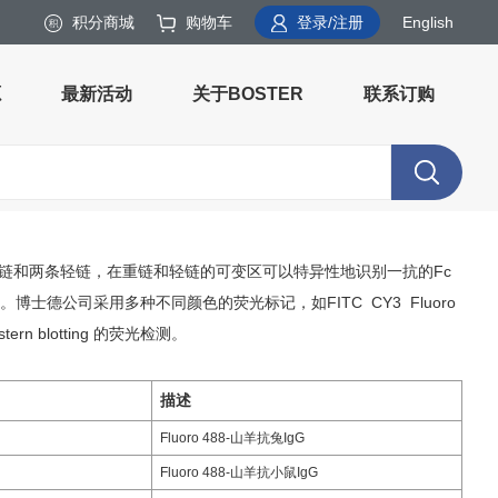
积分商城
购物车
登录/注册
English
源
最新活动
关于BOSTER
联系订购
链和两条轻链，在重链和轻链的可变区可以特异性地识别一抗的Fc
公司采用多种不同颜色的荧光标记，如FITC CY3 Fluoro
n blotting 的荧光检测。
描述
Fluoro 488-山羊抗兔IgG
Fluoro 488-山羊抗小鼠IgG