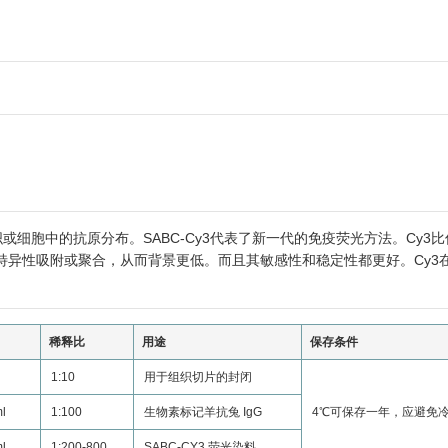
或细胞中的抗原分布。SABC-Cy3代表了新一代的免疫荧光方法。Cy3
异性吸附或聚合，从而背景更低。而且其敏感性和稳定性都更好。Cy3在5
稀释比
用途
保存条件
1:10
用于组织切片的封闭
ml
1:100
生物素标记羊抗兔 IgG
4℃可保存一年，应避免
ml
1:200-800
SABC-CY3 荧光染料