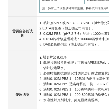
注：另有三个滴瓶供稀释试剂用。稀释试剂推荐用0.02
1. 粘片剂APES或POLY-L-LYSINE（博士
2.EDTA修复液（博士德公司有售）。
需要自备的试
3. 0.02M PBS（pH7.2-7.6）配法：1000m
剂
4. 0.01M枸橼酸盐缓冲液：1000ml蒸馏水中加枸
5. DAB显色试剂盒（博士德公司有售）。
石蜡切片染色程序:
1. 载玻片防脱片剂处理：可选择APES或Poly-
2. 切片脱蜡至水。
3. 必要时根据抗原情况对切片进行微波修复抗
4. 滴加0. 02M PBS 1：10稀释的正常
5. 滴加0. 02M PBS 适当稀释的一抗，20-37
6. 滴加0. 02M PBS 1：100稀释的和一抗相
使用说明
7. 滴加0. 02M PBS 1：200-800稀释的SAB
8. 水溶性封片剂封片。荧光显微镜观察。