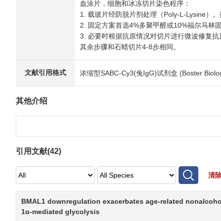
血涂片，细胞和冰冻切片染色程序：
1. 载玻片经防脱片剂处理（Poly-L-Ly
2. 固定方案首选4%多聚甲醛或10%福尔马林固
3. 必要时根据抗原情况对切片进行微波修复抗
其余步骤和石蜡切片4-8步相同。
文献引用格式
浓缩型SABC-Cy3(兔IgG)试剂盒 (Boster Biologica
其他介绍
引用文献(
42
)
清
BMAL1 downregulation exacerbates age-related nonalcohol
1ɑ-mediated glycolysis