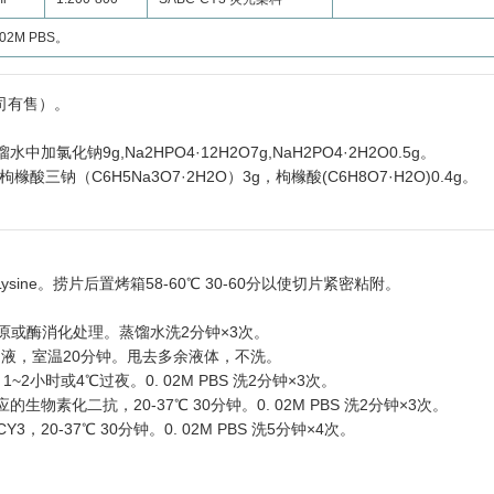
M PBS。
德公司有售）。
l蒸馏水中加氯化钠9g,Na2HPO4·12H2O7g,NaH2PO4·2H2O0.5g。
橼酸三钠（C6H5Na3O7·2H2O）3g，枸橼酸(C6H8O7·H2O)0.4g。
Lysine。捞片后置烤箱58-60℃ 30-60分以使切片紧密粘附。
原或酶消化处理。蒸馏水洗2分钟×3次。
血清封闭液，室温20分钟。甩去多余液体，不洗。
℃ 1~2小时或4℃过夜。0. 02M PBS 洗2分钟×3次。
对应的生物素化二抗，20-37℃ 30分钟。0. 02M PBS 洗2分钟×3次。
C-CY3，20-37℃ 30分钟。0. 02M PBS 洗5分钟×4次。