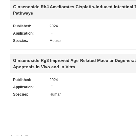
Ginsenoside Rh4 Ameliorates Cisplatin-Induced Intestinal
Pathways
Published:
2024
Application:
IF
Species:
Mouse
Ginsenoside Rg3 Improved Age-Related Macular Degenerat
Apoptosis In Vivo and In Vitro
Published:
2024
Application:
IF
Species:
Human