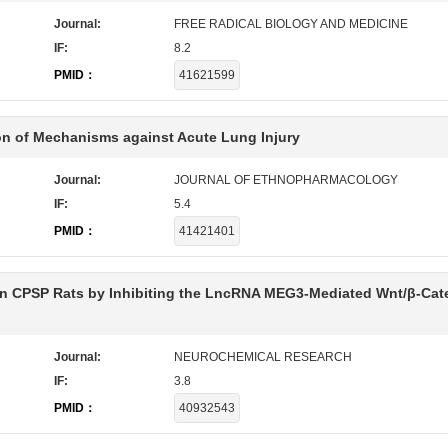
Journal:
FREE RADICAL BIOLOGY AND MEDICINE
IF:
8.2
PMID：
41621599
ion of Mechanisms against Acute Lung Injury
Journal:
JOURNAL OF ETHNOPHARMACOLOGY
IF:
5.4
PMID：
41421401
 in CPSP Rats by Inhibiting the LncRNA MEG3-Mediated Wnt/β-Cat
Journal:
NEUROCHEMICAL RESEARCH
IF:
3.8
PMID：
40932543