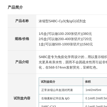
产品简介
产品名称
浓缩型SABC-Cy3(兔IgG)试剂盒
1/5盒(可以做100-200张切片)|380元
规格/价格
2/5盒(可以做200-400张切片)|720元
1盒(可以做500-1000张切片)|1560元
SABC是专为免疫化学而设计的，用以显示组织
产品介绍
光更具有亲水性，因而不会因疏水性而引起非特
化，在568-574nm发射荧光，呈鲜红色。
试剂盒组分
体积
正常浓缩山羊血清封闭液
1ml/2ml/5ml
试剂盒内容
生物素标记羊抗兔 IgG
0.1ml/0.2ml/0.5
SABC-CY3
0.1ml/0.2ml/0.5