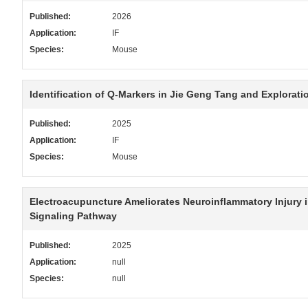
Published:
2026
Application:
IF
Species:
Mouse
Identification of Q-Markers in Jie Geng Tang and Explorat
Published:
2025
Application:
IF
Species:
Mouse
Electroacupuncture Ameliorates Neuroinflammatory Injury
Signaling Pathway
Published:
2025
Application:
null
Species:
null