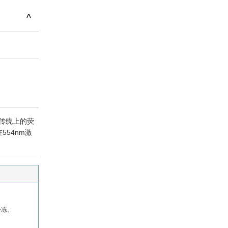
>
比传统上的荧
54nm激
冷冻。