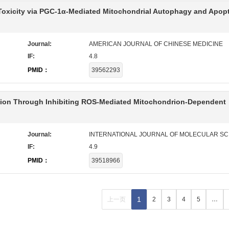
 Toxicity via PGC-1α-Mediated Mitochondrial Autophagy and Apop
Journal:
AMERICAN JOURNAL OF CHINESE MEDICINE
IF:
4.8
PMID：
39562293
ion Through Inhibiting ROS-Mediated Mitochondrion-Dependent
Journal:
INTERNATIONAL JOURNAL OF MOLECULAR SC
IF:
4.9
PMID：
39518966
1
上一页
2
3
4
5
…