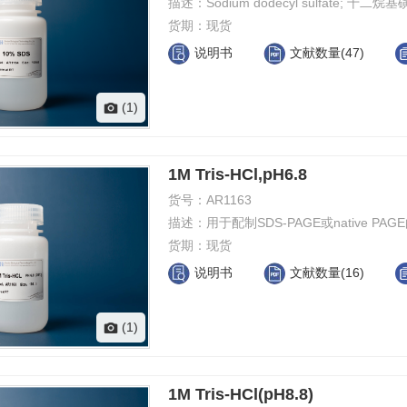
描述：
Sodium dodecyl sulfate; 
货期：
现货
说明书
文献数量(47)
(1)
1M Tris-HCl,pH6.8
货号：
AR1163
描述：
用于配制SDS-PAGE或native PA
货期：
现货
说明书
文献数量(16)
(1)
1M Tris-HCl(pH8.8)