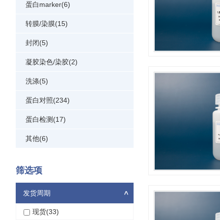
蛋白marker(6)
转膜/染膜(15)
封闭(5)
凝胶染色/染胶(2)
洗涤(5)
蛋白对照(234)
蛋白检测(17)
其他(6)
筛选项
发货周期
>
现货(33)