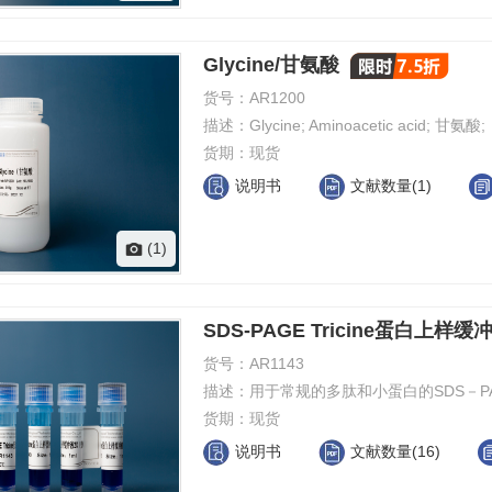
Glycine/甘氨酸
货号：
AR1200
描述：
Glycine; Aminoacetic acid; 甘氨酸;
货期：
现货
说明书
文献数量(1)
(1)
SDS-PAGE Tricine蛋白上样缓
货号：
AR1143
描述：
用于常规的多肽和小蛋白的SDS－P
货期：
现货
说明书
文献数量(16)