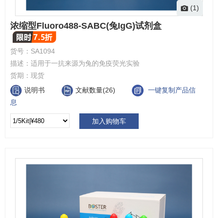
(1)
浓缩型Fluoro488-SABC(兔IgG)试剂盒
货号：
SA1094
描述：
适用于一抗来源为兔的免疫荧光实验
货期：
现货
说明书
文献数量(26)
一键复制产品信
息
加入购物车