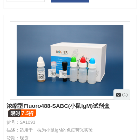
(1)
浓缩型Fluoro488-SABC(小鼠IgM)试剂盒
货号：
SA1093
描述：
适用于一抗为小鼠IgM的免疫荧光实验
货期：
现货