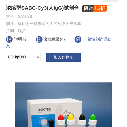
浓缩型SABC-Cy3(人IgG)试剂盒
货号：
SA1078
描述：
适用于一抗来源为人的免疫荧光实验
货期：
现货
说明书
文献数量(4)
一键复制产品信
息
加入购物车