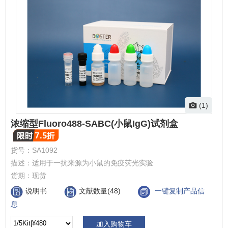
(1)
浓缩型Fluoro488-SABC(小鼠IgG)试剂盒
货号：
SA1092
描述：
适用于一抗来源为小鼠的免疫荧光实验
货期：
现货
说明书
文献数量(48)
一键复制产品信
息
加入购物车