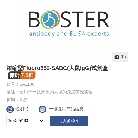
(0)
浓缩型Fluoro550-SABC(大鼠IgG)试剂盒
货号：
SA1100
描述：
适用于一抗来源为大鼠的免疫荧光实验
货期：
现货
说明书
一键复制产品信息
加入购物车