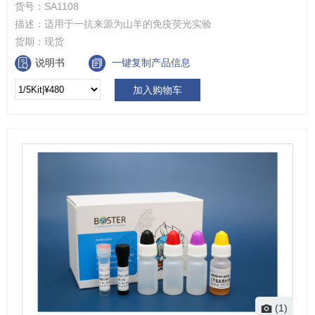
货号：
SA1108
描述：
适用于一抗来源为山羊的免疫荧光实验
货期：
现货
说明书
一键复制产品信息
加入购物车
(1)