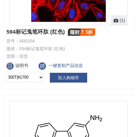
(1)
594标记鬼笔环肽 (红色)
货号：
AR0204
描述：
594标记鬼笔环肽 (红色)
货期：
现货
说明书
一键复制产品信息
加入购物车