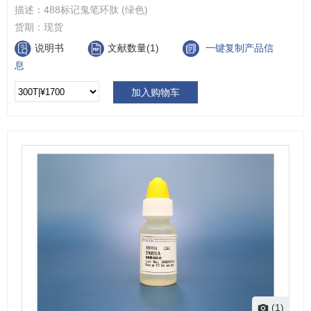
描述：
488标记鬼笔环肽 (绿色)
货期：
现货
说明书
文献数量(1)
一键复制产品信
息
加入购物车
(1)