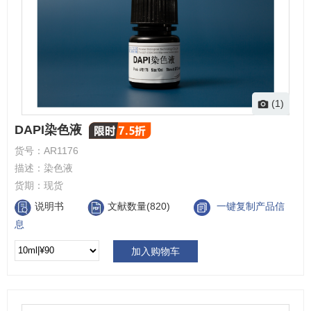
(1)
DAPI染色液
货号：
AR1176
描述：
染色液
货期：
现货
说明书
文献数量(820)
一键复制产品信
息
加入购物车