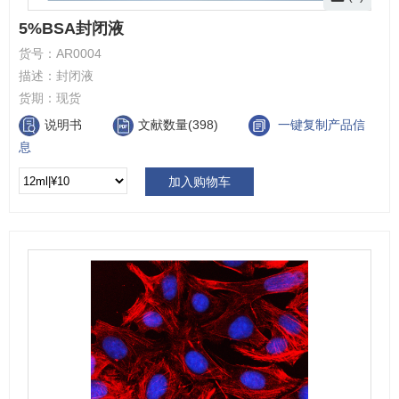
5%BSA封闭液
货号：
AR0004
描述：
封闭液
货期：
现货
说明书
文献数量(398)
一键复制产品信
息
加入购物车