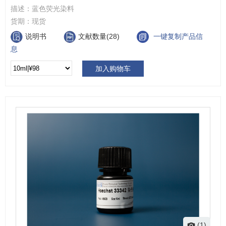
描述：
蓝色荧光染料
货期：
现货
说明书
文献数量(28)
一键复制产品信
息
加入购物车
(1)