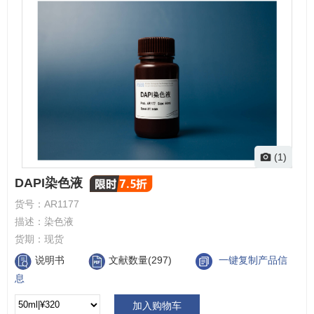
(1)
DAPI染色液
货号：
AR1177
描述：
染色液
货期：
现货
说明书
文献数量(297)
一键复制产品信
息
加入购物车