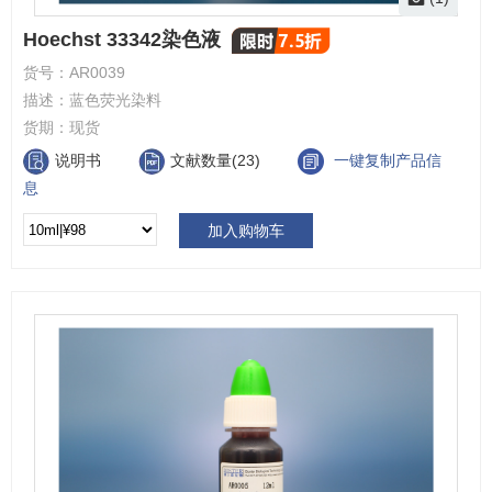
Hoechst 33342染色液
货号：
AR0039
描述：
蓝色荧光染料
货期：
现货
说明书
文献数量(23)
一键复制产品信
息
加入购物车