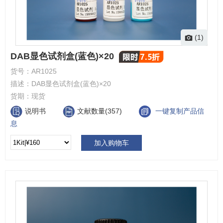
(1)
DAB显色试剂盒(蓝色)×20
货号：
AR1025
描述：
DAB显色试剂盒(蓝色)×20
货期：
现货
说明书
文献数量(357)
一键复制产品信
息
加入购物车