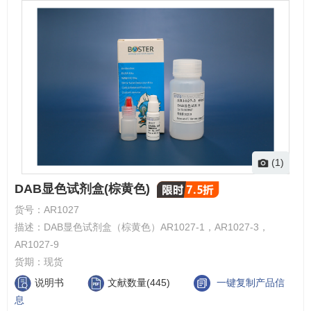
(1)
DAB显色试剂盒(棕黄色)
货号：
AR1027
描述：
DAB显色试剂盒（棕黄色）AR1027-1，AR1027-3，
AR1027-9
货期：
现货
说明书
文献数量(445)
一键复制产品信
息