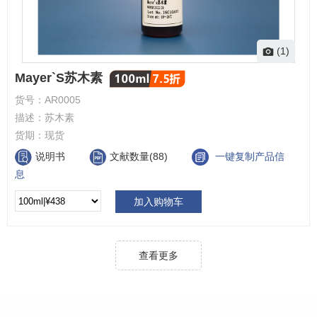
(1)
Mayer`S苏木素
货号：
AR0005
描述：
苏木素
货期：
现货
说明书
文献数量(88)
一键复制产品信
息
加入购物车
查看更多