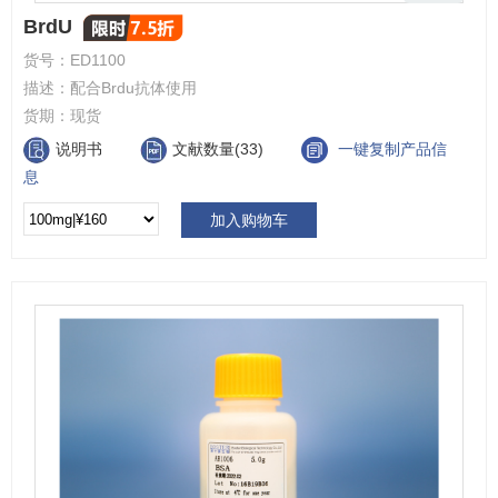
BrdU
货号：
ED1100
描述：
配合Brdu抗体使用
货期：
现货
说明书
文献数量(33)
一键复制产品信
息
加入购物车