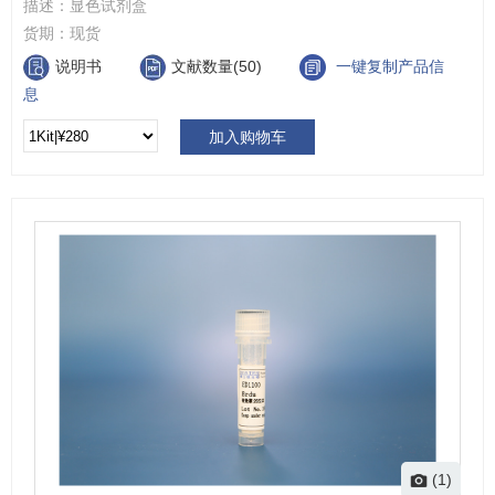
描述：
显色试剂盒
货期：
现货
说明书
文献数量(50)
一键复制产品信
息
加入购物车
(1)