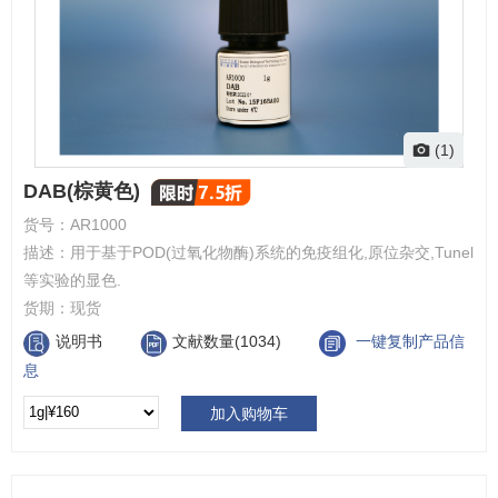
(1)
DAB(棕黄色)
货号：
AR1000
描述：
用于基于POD(过氧化物酶)系统的免疫组化,原位杂交,Tunel
等实验的显色.
货期：
现货
说明书
文献数量(1034)
一键复制产品信
息
加入购物车