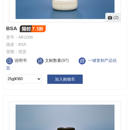
(2)
BSA
货号：
AR1006
描述：
BSA
货期：
现货
说明书
文献数量(97)
一键复制产品信
息
加入购物车