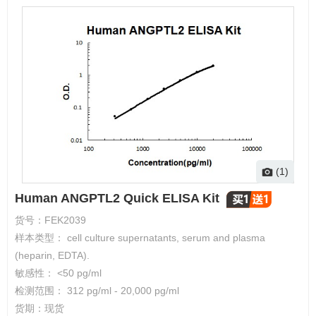
(1)
Human ANGPTL2 Quick ELISA Kit
货号：
FEK2039
样本类型： cell culture supernatants, serum and plasma
(heparin, EDTA).
敏感性： <50 pg/ml
检测范围： 312 pg/ml - 20,000 pg/ml
货期：
现货