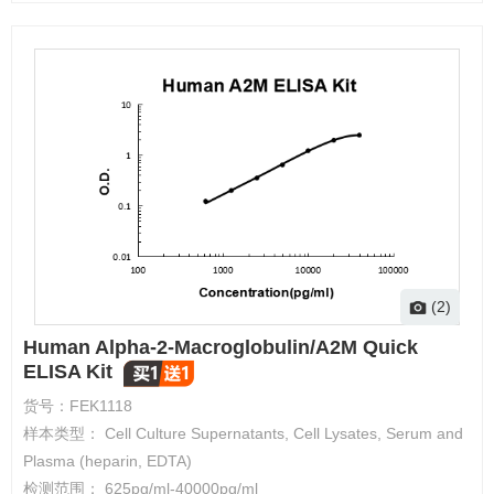
(2)
Human Alpha-2-Macroglobulin/A2M Quick
ELISA Kit
货号：
FEK1118
样本类型： Cell Culture Supernatants, Cell Lysates, Serum and
Plasma (heparin, EDTA)
检测范围： 625pg/ml-40000pg/ml