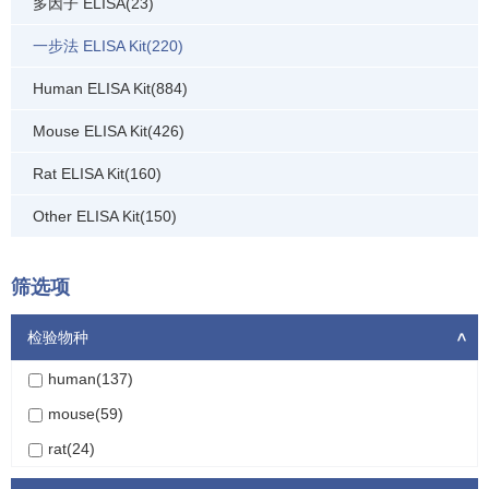
多因子 ELISA(23)
一步法 ELISA Kit(220)
Human ELISA Kit(884)
Mouse ELISA Kit(426)
Rat ELISA Kit(160)
Other ELISA Kit(150)
筛选项
检验物种
>
human(137)
mouse(59)
rat(24)