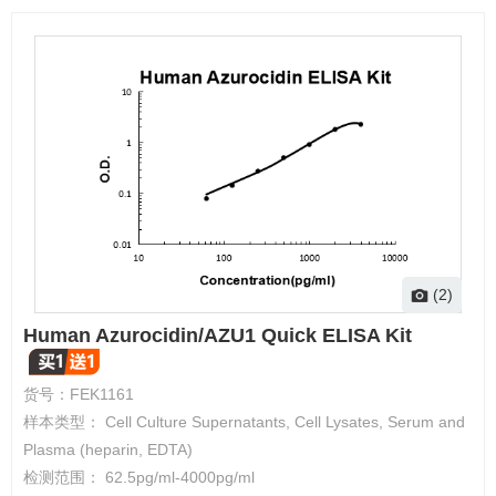
(2)
Human Azurocidin/AZU1 Quick ELISA Kit
货号：
FEK1161
样本类型： Cell Culture Supernatants, Cell Lysates, Serum and
Plasma (heparin, EDTA)
检测范围： 62.5pg/ml-4000pg/ml