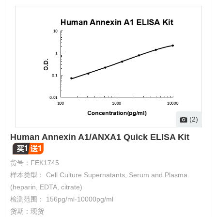
(2)
Human Annexin A1/ANXA1 Quick ELISA Kit
货号：
FEK1745
样本类型： Cell Culture Supernatants, Serum and Plasma
(heparin, EDTA, citrate)
检测范围： 156pg/ml-10000pg/ml
货期：
现货