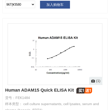
加入购物车
(1)
Human ADAM15 Quick ELISA Kit
货号：
FEK1484
样本类型： cell culture supernatants, cell lysates, serum and