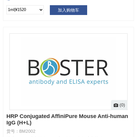
加入购物车
(0)
HRP Conjugated AffiniPure Mouse Anti-human
IgG (H+L)
货号：
BM2002