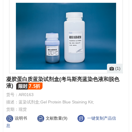
(1)
凝胶蛋白质蓝染试剂盒(考马斯亮蓝染色液和脱色
液)
货号：
AR0163
描述：
蓝染试剂盒;Gel Protein Blue Staining Kit;
货期：
现货
说明书
文献数量(9)
一键复制产品信
息