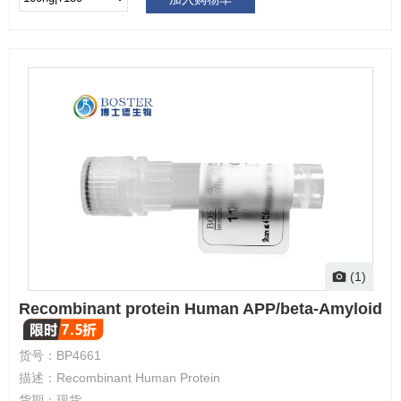
(1)
Recombinant protein Human APP/beta-Amyloid
货号：
BP4661
描述：
Recombinant Human Protein
货期：
现货