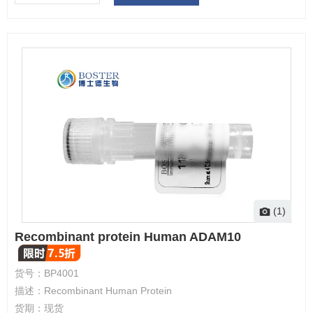
(1)
Recombinant protein Human ADAM10
货号：
BP4001
描述：
Recombinant Human Protein
货期：
现货