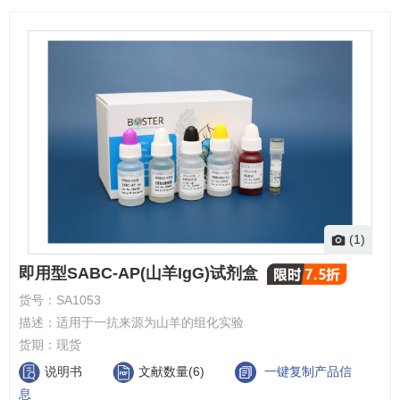
(1)
即用型SABC-AP(山羊IgG)试剂盒
货号：
SA1053
描述：
适用于一抗来源为山羊的组化实验
货期：
现货
说明书
文献数量(6)
一键复制产品信
息