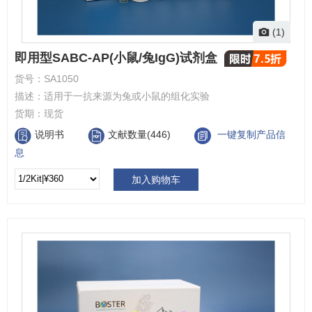
(1)
即用型SABC-AP(小鼠/兔IgG)试剂盒
货号：
SA1050
描述：
适用于一抗来源为兔或小鼠的组化实验
货期：
现货
说明书
文献数量(446)
一键复制产品信
息
加入购物车