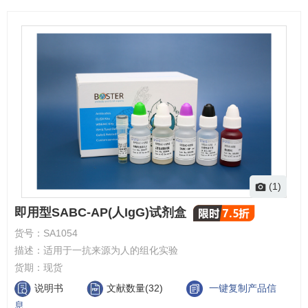
(1)
即用型SABC-AP(人IgG)试剂盒
货号：
SA1054
描述：
适用于一抗来源为人的组化实验
货期：
现货
说明书
文献数量(32)
一键复制产品信
息