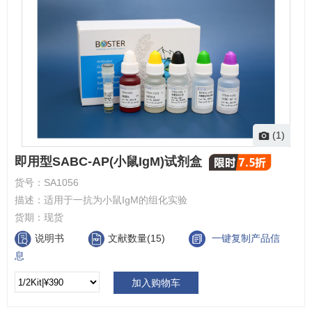
(1)
即用型SABC-AP(小鼠IgM)试剂盒
货号：
SA1056
描述：
适用于一抗为小鼠IgM的组化实验
货期：
现货
说明书
文献数量(15)
一键复制产品信
息
加入购物车