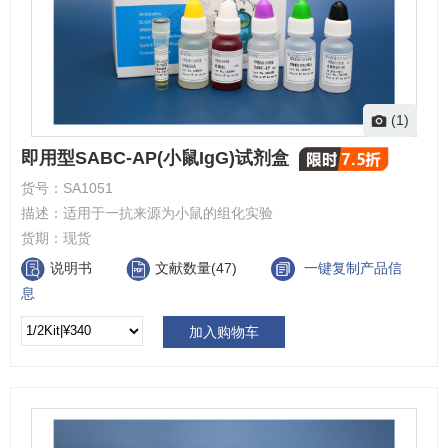
(1)
即用型SABC-AP(小鼠IgG)试剂盒
货号：
SA1051
描述：
适用于一抗来源为小鼠的组化实验
货期：
现货
说明书
文献数量(47)
一键复制产品信
息
加入购物车