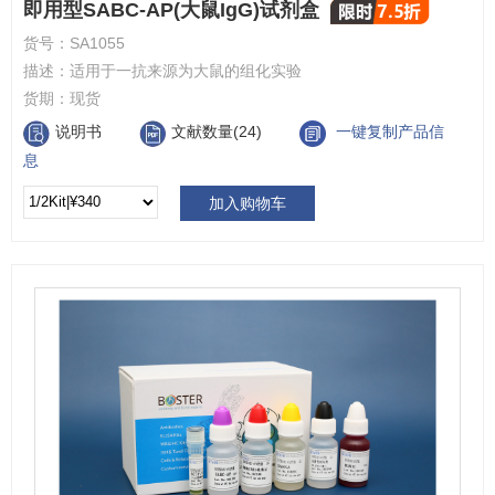
即用型SABC-AP(大鼠IgG)试剂盒
货号：
SA1055
描述：
适用于一抗来源为大鼠的组化实验
货期：
现货
说明书
文献数量(24)
一键复制产品信
息
加入购物车