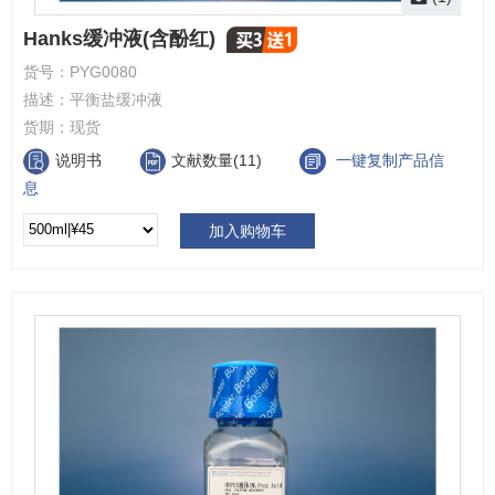
Hanks缓冲液(含酚红)
货号：
PYG0080
描述：
平衡盐缓冲液
货期：
现货
说明书
文献数量(11)
一键复制产品信
息
加入购物车