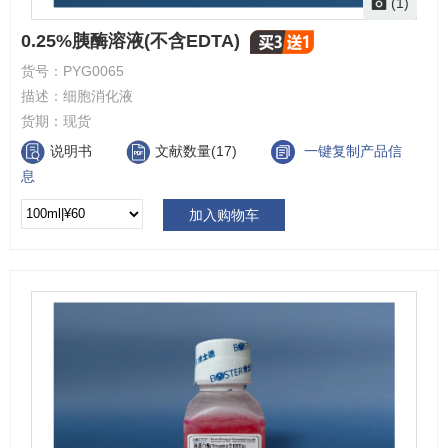
(1)
0.25%胰酶溶液(不含EDTA)
货号：
PYG0065
描述：
细胞消化液
货期：
现货
说明书
文献数量(17)
一键复制产品信
息
加入购物车