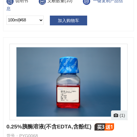
说明书
文献数量(10)
一键复制产品信
息
加入购物车
(1)
0.25%胰酶溶液(不含EDTA,含酚红)
货号：
PYG0068