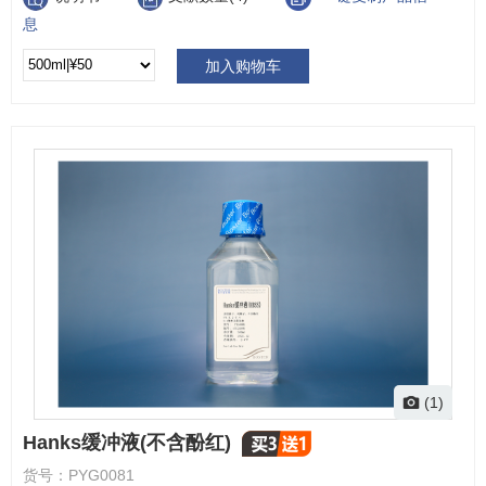
息
加入购物车
(1)
Hanks缓冲液(不含酚红)
货号：
PYG0081