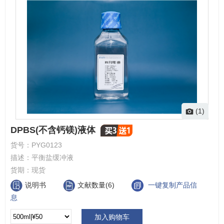
(1)
DPBS(不含钙镁)液体
货号：
PYG0123
描述：
平衡盐缓冲液
货期：
现货
说明书
文献数量(6)
一键复制产品信
息
加入购物车