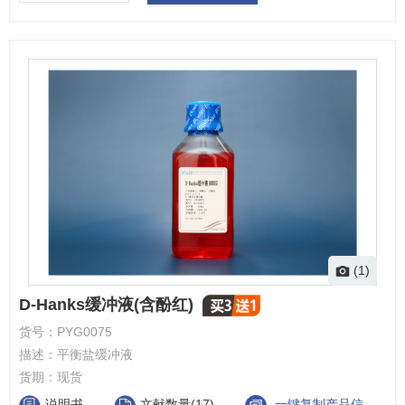
(1)
D-Hanks缓冲液(含酚红)
货号：
PYG0075
描述：
平衡盐缓冲液
货期：
现货
说明书
文献数量(17)
一键复制产品信