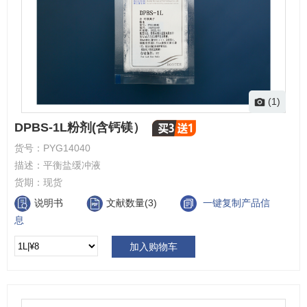
(1)
DPBS-1L粉剂(含钙镁）
货号：
PYG14040
描述：
平衡盐缓冲液
货期：
现货
说明书
文献数量(3)
一键复制产品信
息
加入购物车