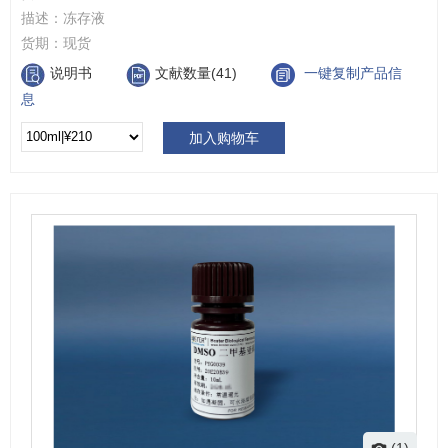
描述：
冻存液
货期：
现货
说明书
文献数量(41)
一键复制产品信
息
加入购物车
(1)