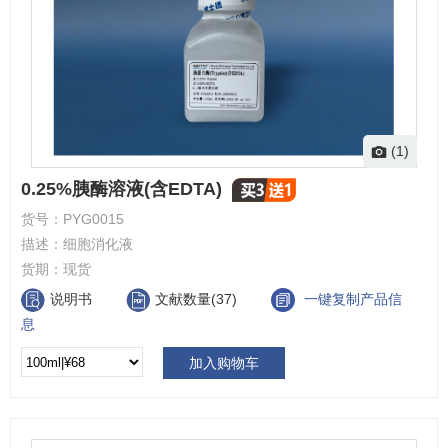
(1)
0.25%胰酶溶液(含EDTA)
货号：
PYG0015
描述：
细胞消化液
货期：
现货
说明书
文献数量(37)
一键复制产品信
息
加入购物车