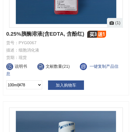
(1)
0.25%胰酶溶液(含EDTA, 含酚红)
货号：
PYG0067
描述：
细胞消化液
货期：
现货
说明书
文献数量(21)
一键复制产品信
息
加入购物车