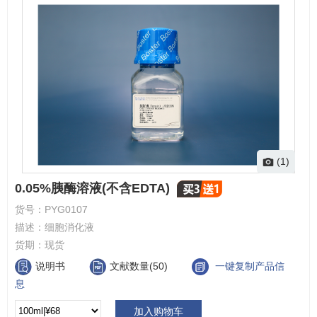
(1)
0.05%胰酶溶液(不含EDTA)
货号：
PYG0107
描述：
细胞消化液
货期：
现货
说明书
文献数量(50)
一键复制产品信
息
加入购物车