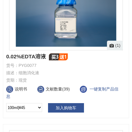
(1)
0.02%EDTA溶液
货号：
PYG0077
描述：
细胞消化液
货期：
现货
说明书
文献数量(39)
一键复制产品信
息
加入购物车