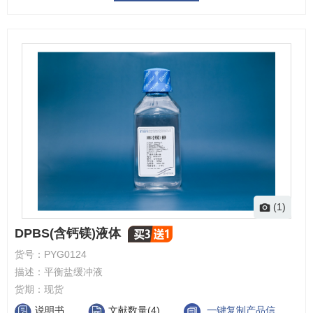
(1)
DPBS(含钙镁)液体
货号：
PYG0124
描述：
平衡盐缓冲液
货期：
现货
说明书
文献数量(4)
一键复制产品信