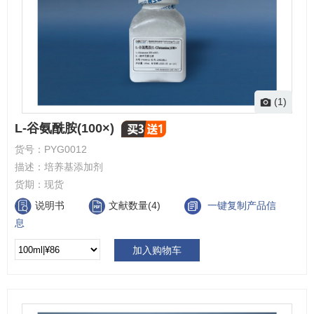
(1)
L-谷氨酰胺(100×)
货号：
PYG0012
描述：
培养基添加剂
货期：
现货
说明书
文献数量(4)
一键复制产品信
息
加入购物车