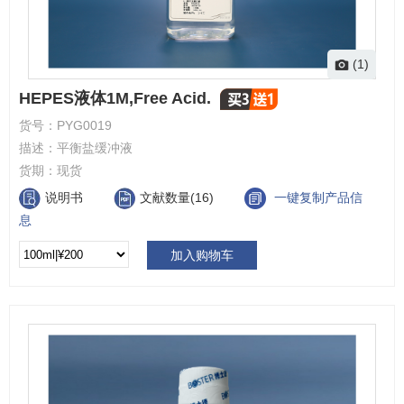
(1)
HEPES液体1M,Free Acid.
货号：
PYG0019
描述：
平衡盐缓冲液
货期：
现货
说明书
文献数量(16)
一键复制产品信
息
加入购物车