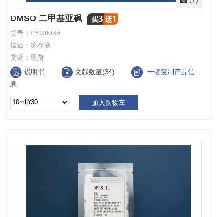
DMSO 二甲基亚砜
货号：
PYG0039
描述：
冻存液
货期：
现货
说明书
文献数量(34)
一键复制产品信
息
加入购物车