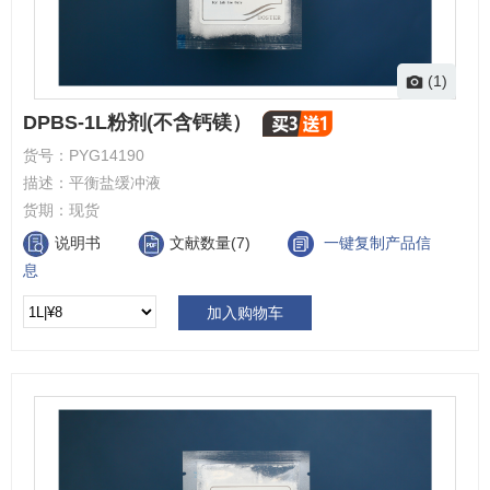
(1)
DPBS-1L粉剂(不含钙镁）
货号：
PYG14190
描述：
平衡盐缓冲液
货期：
现货
说明书
文献数量(7)
一键复制产品信
息
加入购物车