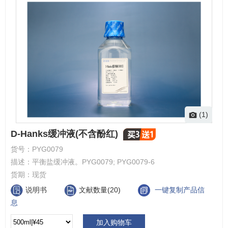
(1)
D-Hanks缓冲液(不含酚红)
货号：
PYG0079
描述：
平衡盐缓冲液。PYG0079; PYG0079-6
货期：
现货
说明书
文献数量(20)
一键复制产品信
息
加入购物车