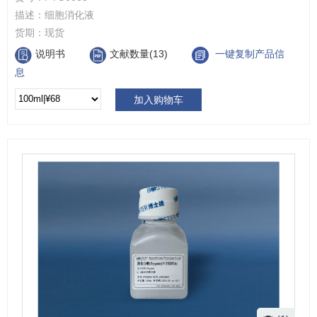
描述：
细胞消化液
货期：
现货
说明书
文献数量(13)
一键复制产品信
息
加入购物车