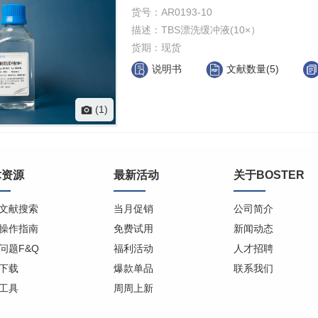
货号：
AR0193-10
描述：
TBS漂洗缓冲液(10×）
货期：
现货
说明书
文献数量(5)
(1)
术资源
最新活动
关于BOSTER
文献搜索
当月促销
公司简介
操作指南
免费试用
新闻动态
问题F&Q
福利活动
人才招聘
下载
爆款单品
联系我们
工具
周周上新