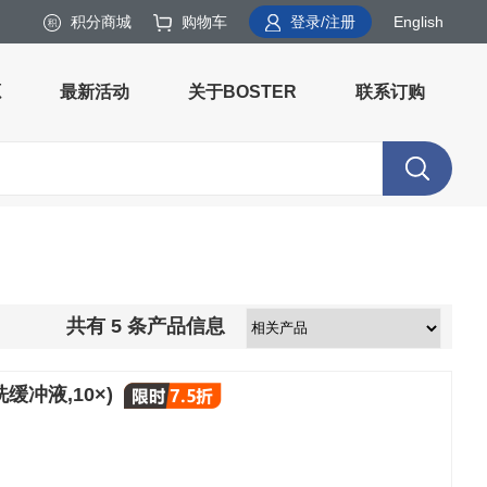
积分商城
购物车
登录/注册
English
源
最新活动
关于BOSTER
联系订购
共有
5
条产品信息
漂洗缓冲液,10×)