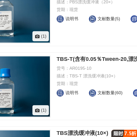
描述：
PBS漂洗缓冲液（20×）
货期：
现货
说明书
文献数量(5)
(1)
TBS-T(含有0.05％Tween-20,
货号：
AR0195-10
描述：
TBS-T 漂洗缓冲液(10×）
货期：
现货
说明书
文献数量(60)
(1)
TBS漂洗缓冲液(10×)