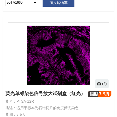
加入购物车
(2)
荧光单标染色信号放大试剂盒（红光）
货号：
PTSA-12R
描述：
适用于标本为石蜡切片的免疫荧光染色
货期：
3-5天