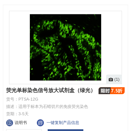
(1)
荧光单标染色信号放大试剂盒（绿光）
货号：
PTSA-12G
描述：
适用于标本为石蜡切片的免疫荧光染色
货期：
3-5天
说明书
一键复制产品信息