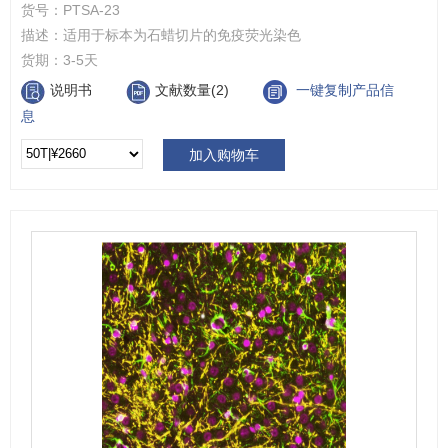
货号：
PTSA-23
描述：
适用于标本为石蜡切片的免疫荧光染色
货期：
3-5天
说明书
文献数量(2)
一键复制产品信
息
加入购物车