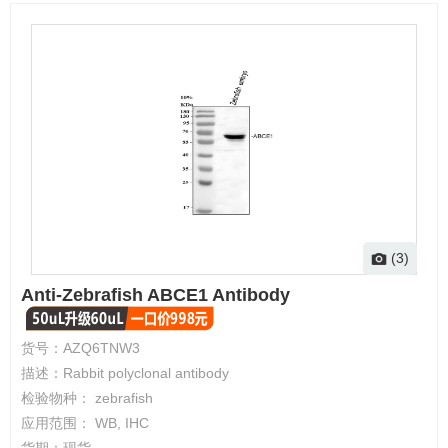
(3)
Anti-Zebrafish ABCE1 Antibody
货号：
AZQ6TNW3
描述：
Rabbit polyclonal antibody
检验物种：
zebrafish
应用范围：
WB, IHC
货期：
现货