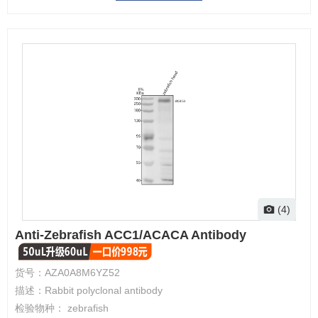
(4)
Anti-Zebrafish ACC1/ACACA Antibody
货号：
AZA0A8M6YZ52
描述：
Rabbit polyclonal antibody
检验物种：
zebrafish