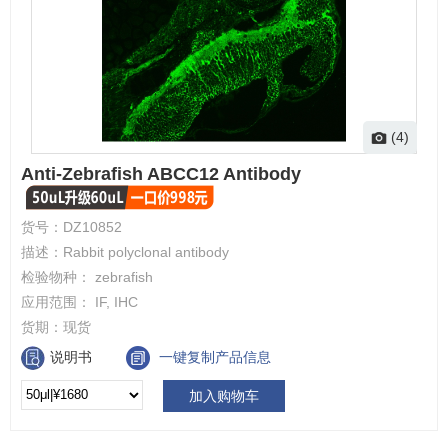
(4)
Anti-Zebrafish ABCC12 Antibody
货号：
DZ10852
描述：
Rabbit polyclonal antibody
检验物种：
zebrafish
应用范围：
IF, IHC
货期：
现货
说明书
一键复制产品信息
加入购物车