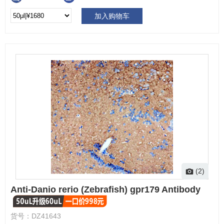
加入购物车
(2)
Anti-Danio rerio (Zebrafish) gpr179 Antibody
货号：
DZ41643