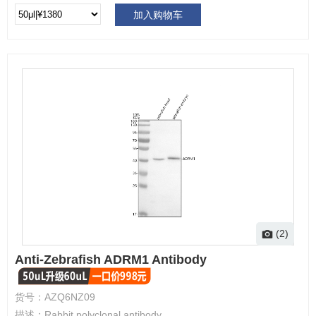
加入购物车
(2)
Anti-Zebrafish ADRM1 Antibody
货号：
AZQ6NZ09
描述：
Rabbit polyclonal antibody