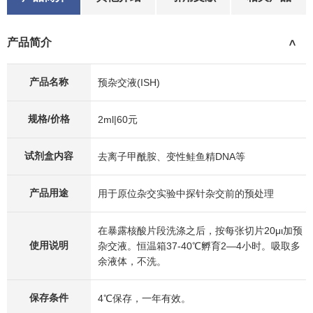
产品简介
>
产品名称
预杂交液(ISH)
规格/价格
2ml|60元
试剂盒内容
去离子甲酰胺、变性鲑鱼精DNA等
产品用途
用于原位杂交实验中探针杂交前的预处理
在暴露核酸片段洗涤之后，按每张切片20μι加预
使用说明
杂交液。恒温箱37-40℃孵育2—4小时。吸取多
余液体，不洗。
保存条件
4℃保存，一年有效。