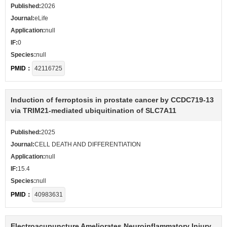
Published:
2026
Journal:
eLife
Application:
null
IF:
0
Species:
null
PMID：
42116725
Induction of ferroptosis in prostate cancer by CCDC719-13
via TRIM21-mediated ubiquitination of SLC7A11
Published:
2025
Journal:
CELL DEATH AND DIFFERENTIATION
Application:
null
IF:
15.4
Species:
null
PMID：
40983631
Electroacupuncture Ameliorates Neuroinflammatory Injury