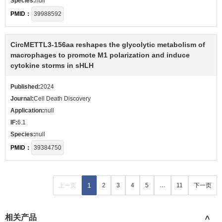
Species:
null
PMID：
39988592
CircMETTL3-156aa reshapes the glycolytic metabolism of
macrophages to promote M1 polarization and induce
cytokine storms in sHLH
Published:
2024
Journal:
Cell Death Discovery
Application:
null
IF:
6.1
Species:
null
PMID：
39384750
1
上一页
2
3
4
5
…
11
下一页
相关产品
>