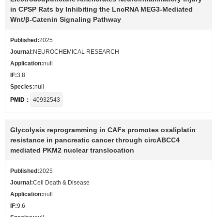
in CPSP Rats by Inhibiting the LncRNA MEG3-Mediated
Wnt/β-Catenin Signaling Pathway
Published:
2025
Journal:
NEUROCHEMICAL RESEARCH
Application:
null
IF:
3.8
Species:
null
PMID：
40932543
Glycolysis reprogramming in CAFs promotes oxaliplatin
resistance in pancreatic cancer through circABCC4
mediated PKM2 nuclear translocation
Published:
2025
Journal:
Cell Death & Disease
Application:
null
IF:
9.6