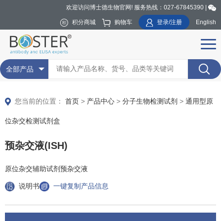
欢迎访问博士德生物官网! 服务热线：027-67845390 |
积分商城
购物车
登录/注册
English
全部产品
您当前的位置：
首页
>
产品中心
>
分子生物检测试剂
>
通用型原
位杂交检测试剂盒
预杂交液(ISH)
原位杂交辅助试剂预杂交液
说明书
一键复制产品信息