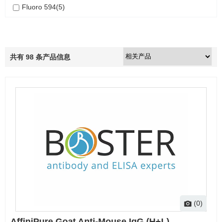
Fluoro 594(5)
Fluoro 550(5)
Fluoro 647(2)
共有
98
条产品信息
(0)
AffiniPure Goat Anti-Mouse IgG (H+L)