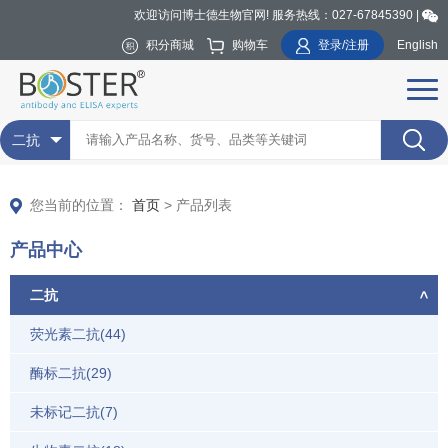
欢迎访问博士德生物官网! 服务热线：027-67845390 |
积分商城
购物车
登录/注册
English
二抗
您当前的位置：
首页
> 产品列表
产品中心
二抗
荧光素二抗(44)
酶标二抗(29)
未标记二抗(7)