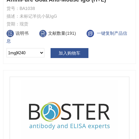
货号：
BA1038
描述：
未标记羊抗小鼠IgG
货期：
现货
说明书
文献数量(191)
一键复制产品信
息
加入购物车