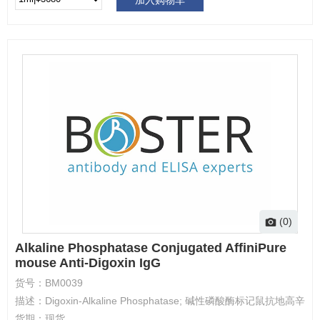
(0)
Alkaline Phosphatase Conjugated AffiniPure
mouse Anti-Digoxin IgG
货号：
BM0039
描述：
Digoxin-Alkaline Phosphatase; 碱性磷酸酶标记鼠抗地高辛
货期：
现货