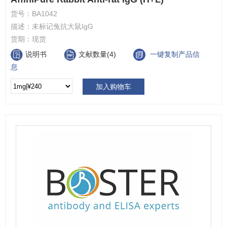
货号：
BA1042
描述：
未标记兔抗大鼠IgG
货期：
现货
说明书
文献数量(4)
一键复制产品信
息
加入购物车