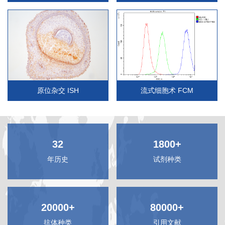
原位杂交 ISH
流式细胞术 FCM
32
1800+
年历史
试剂种类
20000+
80000+
抗体种类
引用文献