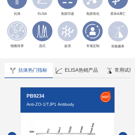
ELISA
抗体
免疫印迹
免疫组化
原杂&凋亡
细胞培养
流式
血清
专项定制
实验服务
抗体热门指标
ELISA热销产品
常用试剂
BM0002
Anti-Alpha-SMA/ACTA2 Antibody
(Clone#1A4)