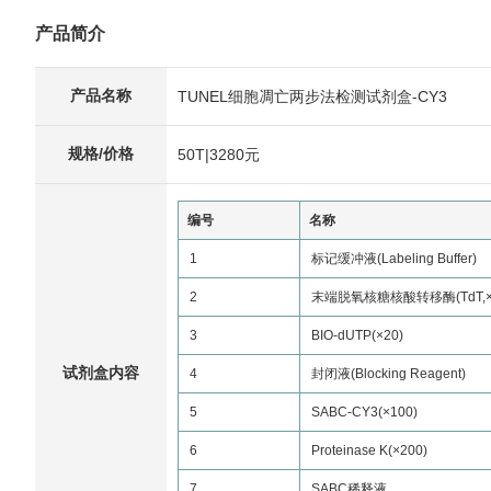
产品简介
产品名称
TUNEL细胞凋亡两步法检测试剂盒-CY3
规格/价格
50T|3280元
编号
名称
1
标记缓冲液(Labeling Buffer)
2
末端脱氧核糖核酸转移酶(TdT,×
3
BIO-dUTP(×20)
试剂盒内容
4
封闭液(Blocking Reagent)
5
SABC-CY3(×100)
6
Proteinase K(×200)
7
SABC稀释液