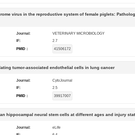
rome virus in the reproductive system of female piglets: Patholog
Journal:
VETERINARY MICROBIOLOGY
IF:
2.7
PMID：
41506172
ating tumor-associated endothelial cells in lung cancer
Journal:
CytoJournal
IF:
2.5
PMID：
39917007
 hippocampal neural stem cells at different ages and injury sta
Journal:
eLife
IF:
6.4