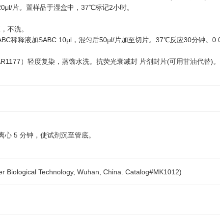
μl/片。置样品于湿盒中，37℃标记2小时。
液，不洗。
ABC稀释液加SABC 10μl，混匀后50μl/片加至切片。37℃反应30分钟。0.0
176，AR1177）轻度复染，蒸馏水洗。抗荧光衰减封 片剂封片(可用甘油代替
离心 5 分钟，使试剂沉至管底。
gical Technology, Wuhan, China. Catalog#MK1012)