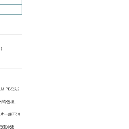
)
M PBS洗2
，石蜡包埋。
冰冻切片一般不消
l标记缓冲液