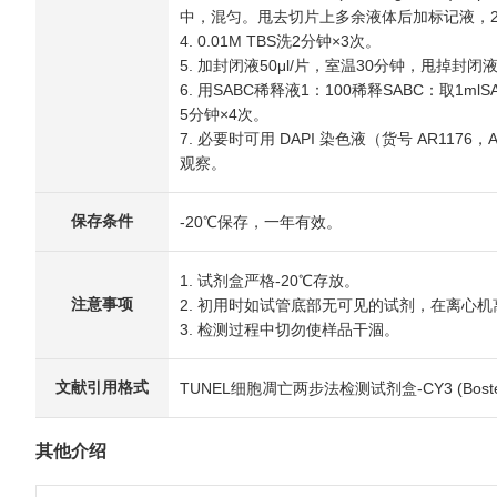
中，混匀。甩去切片上多余液体后加标记液，20
4. 0.01M TBS洗2分钟×3次。
5. 加封闭液50μl/片，室温30分钟，甩掉封闭
6. 用SABC稀释液1：100稀释SABC：取1mlS
5分钟×4次。
7. 必要时可用 DAPI 染色液（货号 AR1
观察。
保存条件
-20℃保存，一年有效。
1. 试剂盒严格-20℃存放。
注意事项
2. 初用时如试管底部无可见的试剂，在离心机
3. 检测过程中切勿使样品干涸。
文献引用格式
TUNEL细胞凋亡两步法检测试剂盒-CY3 (Boster Biolo
其他介绍