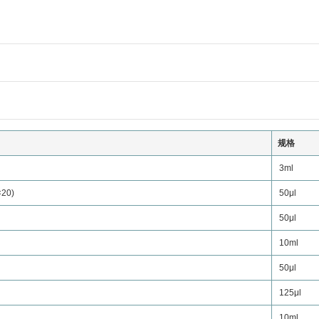
规格
3ml
20)
50μl
50μl
10ml
50μl
125μl
10ml