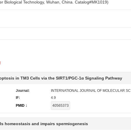
ogical Technology, Wuhan, China. Catalog#MK1019)
除
optosis in TM3 Cells via the SIRT1/PGC-1α Signaling Pathway
Journal:
INTERNATIONAL JOURNAL OF MOLECULAR SC
IF:
4.9
PMID：
40565373
lls homeostasis and impairs spermiogenesis