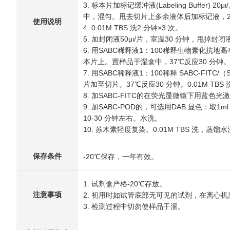
3. 标本片加标记缓冲液(Labeling Buffer)
中，混匀。甩去切片上多余液体后加标记液，20
使用说明
4. 0.01M TBS 洗2 分钟×3 次。
5. 加封闭液50μι/片，室温30 分钟，甩掉封
6. 用SABC稀释液1：100稀释生物素化抗地高
本片上。置样品于湿盒中，37℃反应30 分钟。0.0
7. 用SABC稀释液1：100稀释 SABC-FITC/（
片加至切片。37℃反应30 分钟。0.01M TBS 
8. 加SABC-FITC的在荧光显微镜下用蓝色光
9. 加SABC-POD的，可选用DAB 显色：
10-30 分钟左右。水洗。
10. 苏木素轻度复染。0.01M TBS 洗，
保存条件
-20℃保存，一年有效。
1. 试剂盒严格-20℃存放。
注意事项
2. 初用时如试管底部无可见的试剂，在离心机
3. 检测过程中切勿使样品干涸。