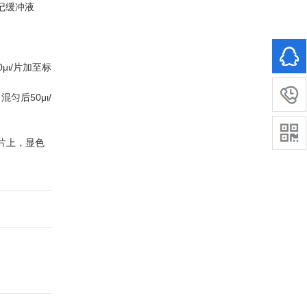
ι标记缓冲液
μι/片加至标
，混匀后50μι/
本片上，显色