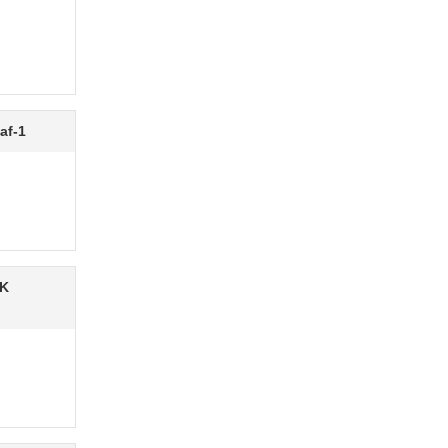
af-1
PK