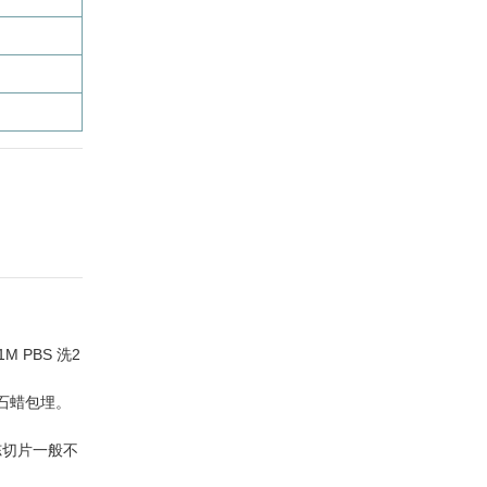
M PBS 洗2
，石蜡包埋。
和冰冻切片一般不