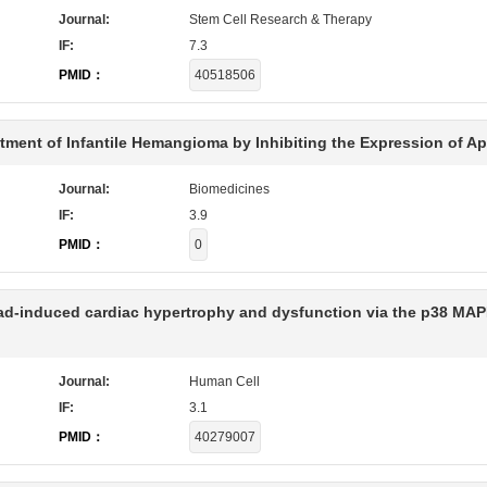
Journal:
Stem Cell Research & Therapy
IF:
7.3
PMID：
40518506
tment of Infantile Hemangioma by Inhibiting the Expression of Ap
Journal:
Biomedicines
IF:
3.9
PMID：
0
oad-induced cardiac hypertrophy and dysfunction via the p38 MA
Journal:
Human Cell
IF:
3.1
PMID：
40279007