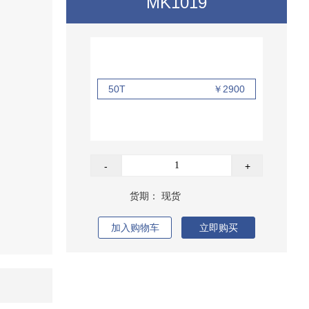
MK1019
50T
￥2900
-
+
货期：
现货
加入购物车
立即购买