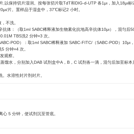
 20μι/片,以保持切片湿润。按每张切片取TdT和DIG-d-UTP 各1μι，加入18μ
μι/片。置样品于湿盒中，37℃标记2 小时。
闭液，不洗。
辛抗体：（取1ml SABC稀释液加生物素化抗地高辛抗体10μι），混匀后50
1M TBS洗2 分钟×3 次。
SABC-POD）：取1ml SABC稀释液加 SABC-FITC/（SABC-POD）10μι
洗5 分钟×4 次。
激发观察。
取1ml 蒸馏水，分别加入DAB 试剂盒中A，B，C 试剂各一滴，混匀后加至标
蒸馏水洗。水溶性封片剂封片。
离心 5 分钟，使试剂沉至管底。