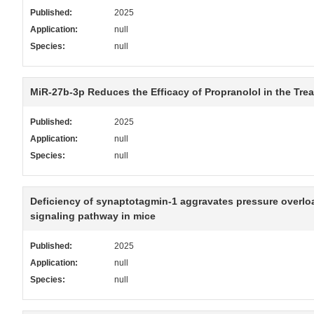
Published:
2025
Application:
null
Species:
null
MiR-27b-3p Reduces the Efficacy of Propranolol in the Trea
Published:
2025
Application:
null
Species:
null
Deficiency of synaptotagmin-1 aggravates pressure overl
signaling pathway in mice
Published:
2025
Application:
null
Species:
null