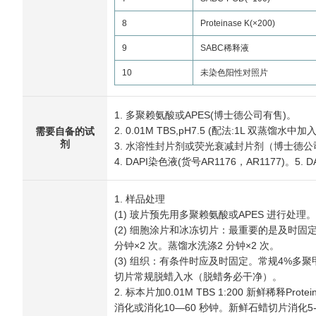
8
Proteinase K(×200)
9
SABC稀释液
10
未染色阳性对照片
1. 多聚赖氨酸或APES(博士德公司有售)。
2. 0.01M TBS,pH7.5 (配法:1L 双蒸馏水中加入
需要自备的试
剂
3. 水溶性封片剂或荧光衰减封片剂（博士德公
4. DAPI染色液(货号AR1176，AR1177)
1. 样品处理
(1) 玻片预先用多聚赖氨酸或APES 进行处理。
(2) 细胞涂片和冰冻切片：最重要的是及时固定。用4%
分钟×2 次。蒸馏水洗涤2 分钟×2 次。
(3) 组织：有条件时应及时固定。常规4%多聚甲醛
切片常规脱蜡入水（脱蜡务必干净）。
2. 标本片加0.01M TBS 1:200 新鲜稀释Pro
消化或消化10—60 秒钟。新鲜石蜡切片消化5-1