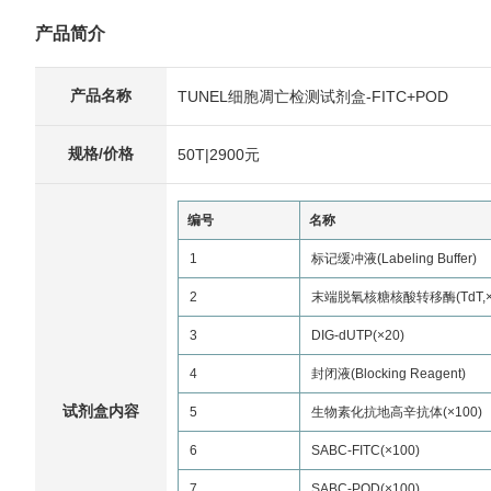
产品简介
产品名称
TUNEL细胞凋亡检测试剂盒-FITC+POD
规格/价格
50T|2900元
编号
名称
1
标记缓冲液(Labeling Buffer)
2
末端脱氧核糖核酸转移酶(TdT,×
3
DIG-dUTP(×20)
4
封闭液(Blocking Reagent)
试剂盒内容
5
生物素化抗地高辛抗体(×100)
6
SABC-FITC(×100)
7
SABC-POD(×100)