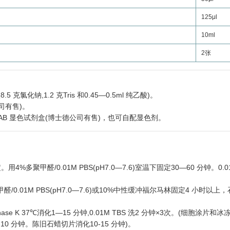
125μl
10ml
2张
8.5 克氯化钠,1.2 克Tris 和0.45—0.5ml 纯乙酸)。
司有售)。
。5. DAB 显色试剂盒(博士德公司有售)，也可自配显色剂。
多聚甲醛/0.01M PBS(pH7.0—7.6)室温下固定30—60 分钟。0.01
/0.01M PBS(pH7.0—7.6)或10%中性缓冲福尔马林固定4 小时以上
teinase K 37℃消化1—15 分钟,0.01M TBS 洗2 分钟×3次。(细胞涂片
0 分钟。陈旧石蜡切片消化10-15 分钟)。