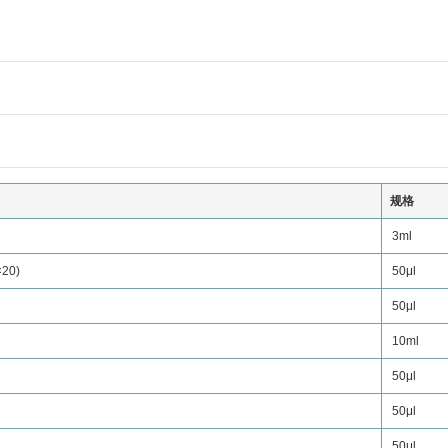
规格
3ml
20)
50μl
50μl
10ml
50μl
50μl
50μl