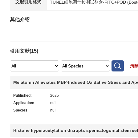
文献引用格式
TUNEL细胞凋亡检测试剂盒-FITC+POD (Boster Biol
其他介绍
引用文献(
15
)
清
Melatonin Alleviates MBP-Induced Oxidative Stress and Ap
Published:
2025
Application:
null
Species:
null
Histone hyperacetylation disrupts spermatogonial stem ce