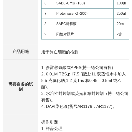
6
SABC-CY3(×100)
100μl
7
Proteinase K(×200)
250μl
8
SABC稀释液
20ml
9
阳性对照片
2张
产品用途
用于凋亡细胞的检测
1. 多聚赖氨酸或APES(博士德公司有售)。
2. 0.01M TBS,pH7.5 (配法:1L 双蒸馏水中加入
8.5 克氯化钠,1.2 克Tris 和0.45—0.5ml 纯乙
需要自备的试
酸)。
剂
3. 水溶性封片剂或荧光衰减封片剂（博士德公司
有售)。
4. DAPI染色液(货号AR1176，AR1177)。
操作步骤
1. 样品处理