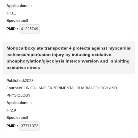
Application:
null
IF:
3.1
Species:
null
PMID：
41225749
Monocarboxylate transporter 4 protects against myocardial
ischemia/reperfusion injury by inducing oxidative
phosphorylation/glycolysis interconversion and inhibiting
oxidative stress
Published:
2023
Journal:
CLINICAL AND EXPERIMENTAL PHARMACOLOGY AND
PHYSIOLOGY
Application:
null
IF:
2.9
Species:
null
PMID：
37771072