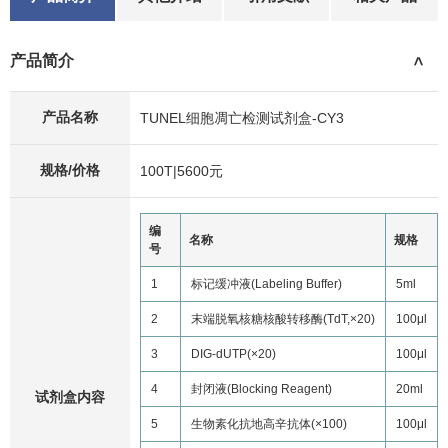
产品简介
>
产品名称
TUNEL细胞凋亡检测试剂盒-CY3
规格/价格
100T|5600元
编
名称
规格
号
1
标记缓冲液(Labeling Buffer)
5ml
2
末端脱氧核糖核酸转移酶(TdT,×20)
100μl
3
DIG-dUTP(×20)
100μl
4
封闭液(Blocking Reagent)
20ml
试剂盒内容
5
生物素化抗地高辛抗体(×100)
100μl