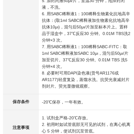
5. 加封闭液50μι/片，室温30 分钟，甩掉封闭
液，不洗。
6. 用SABC稀释液1：100稀释生物素化抗地高辛
抗体：(取1ml SABC稀释液加生物素化抗地高辛
抗体10μι)，混匀后50μι/片加至标本片上。置样
品于湿盒中，37℃反应30 分钟。0.01M TBS洗2
分钟×3 次。
7. 用SABC稀释液1：100稀释SABC-FITC：取
1ml SABC稀释液加SABC 10μι，混匀后50μι/片
加至切片。37℃反应30 分钟。0.01M TBS 洗5
分钟×4 次。
8. 必要时可用DAPI染色液(货号AR1176或
AR1177)轻度复染，蒸馏水洗。抗荧光衰减封片
剂封片。荧光显微镜观察。
保存条件
-20℃保存，一年有效。
1. 试剂盒严格-20℃存放。
2. 初用时如试管底部无可见的试剂，在离心机离
注意事项
心 5 分钟，使试剂沉至管底。