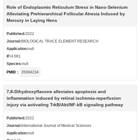
Role of Endoplasmic Reticulum Stress in Nano-Selenium
Alleviating Prehierarchical Follicular Atresia Induced by
Mercury in Laying Hens
Published:
2022
Journal:
BIOLOGICAL TRACE ELEMENT RESEARCH
Application:
null
IF:
4.081
Species:
null
PMID：
35094234
7,8-Dihydroxyflavone alleviates apoptosis and
inflammation induced by retinal ischemia-reperfusion
injury via activating TrkB/Akt/NF-kB signaling pathway
Published:
2022
Journal:
International Journal of Medical Sciences
Application:
null