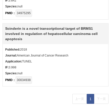
IF:
3.642
Species:
null
PMID：
34975295
Scinderin is a novel transcriptional target of BRMS1
involved in regulation of hepatocellular carcinoma cell
apoptosis
Published:
2018
Journal:
American Journal of Cancer Research
Application:
TUNEL
IF:
3.998
Species:
null
PMID：
30034938
1
上一页
下一页