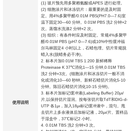
(1) 玻片预先用多聚赖氨酸或APES 进行处理。
(2) 细胞涂片和冰冻切片：最重要的是及时固
定。用4%多聚甲醛/0.01M PBS(PH7.0—7.6)室
温下固定30—60 分钟。0.01M PBS 洗2 分钟×2
次。蒸馏水洗涤2 分钟×2 次。
(3) 组织：有条件时应及时固定。常规4%多聚甲
醛/0.01M PBS (pH7.0—7.6)或10%中性缓冲福
尔马林固定4 小时以上，石蜡包埋。切片常规脱
蜡入水(脱蜡务必干净)。
2. 标本片加0.01M TBS 1:200 新鲜稀释
Proteinase K 37℃消化1—15 分钟,0.01M TBS
洗2 分钟×3次。(细胞涂片和冰冻切片一般不消
化或消化10—60 秒钟。新鲜石蜡切片消化5-10
分钟。陈旧石蜡切片消化10-15 分钟)。
3. 标本片加标记缓冲液(Labeling Buffer) 20μι/
片,以保持切片湿润。按每张切片取TdT和DIG-d-
使用说明
UTP 各1μι，加入18μι标记缓冲液中，混匀。甩
去切片上多余液体后加标记液，20μι/片。置样品
于湿盒中，37℃标记2 小时。
4. 0.01M TBS 洗2 分钟×3 次。