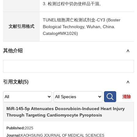
3. 检测过程中切勿使样品干涸。
TUNEL细胞凋亡检测试剂盒-CY3 (Boster
文献引用格式
Biological Technology, Wuhan, China.
Catalog#MK1026)
其他介绍
>
引用文献(
5
)
>
清除
MiR-145-5p Attenuates Doxorubicin-Induced Heart Injury
Through Targeting Cardiomyocyte Pyroptosis
Published:
2025
Journal:
KAOHSIUNG JOURNAL OF MEDICAL SCIENCES