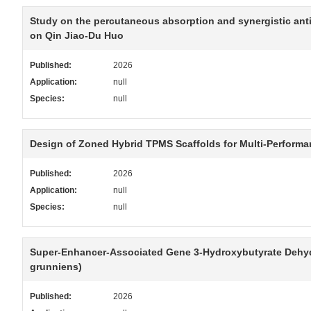
Study on the percutaneous absorption and synergistic anti
on Qin Jiao-Du Huo
Published:
2026
Application:
null
Species:
null
Design of Zoned Hybrid TPMS Scaffolds for Multi-Performa
Published:
2026
Application:
null
Species:
null
Super-Enhancer-Associated Gene 3-Hydroxybutyrate Dehydr
grunniens)
Published:
2026