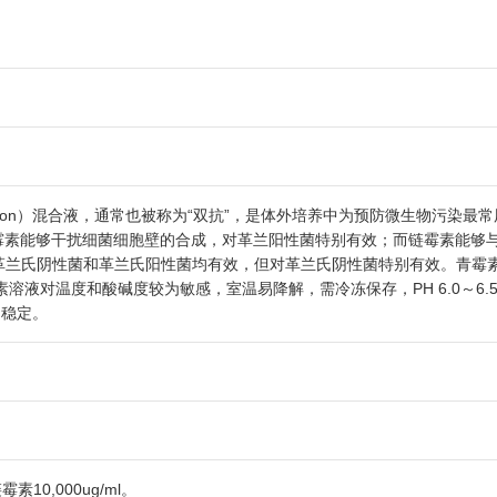
ycin Solution）混合液，通常也被称为“双抗”，是体外培养中为预防微生物污染
青霉素能够干扰细菌细胞壁的合成，对革兰阳性菌特别有效；而链霉素能够
对革兰氏阴性菌和革兰氏阳性菌均有效，但对革兰氏阴性菌特别有效。青霉
液对温度和酸碱度较为敏感，室温易降解，需冷冻保存，PH 6.0～6.
为稳定。
素10,000ug/ml。