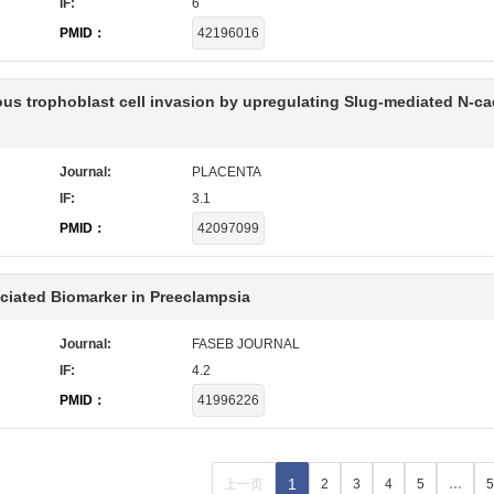
IF:
6
PMID：
42196016
lous trophoblast cell invasion by upregulating Slug-mediated N-c
Journal:
PLACENTA
IF:
3.1
PMID：
42097099
ociated Biomarker in Preeclampsia
Journal:
FASEB JOURNAL
IF:
4.2
PMID：
41996226
1
上一页
2
3
4
5
…
5