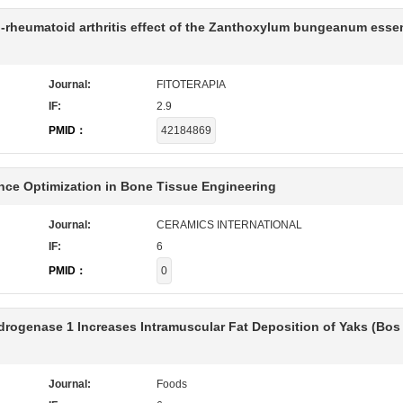
-rheumatoid arthritis effect of the Zanthoxylum bungeanum essent
Journal:
FITOTERAPIA
IF:
2.9
PMID：
42184869
nce Optimization in Bone Tissue Engineering
Journal:
CERAMICS INTERNATIONAL
IF:
6
PMID：
0
ogenase 1 Increases Intramuscular Fat Deposition of Yaks (Bos
Journal:
Foods