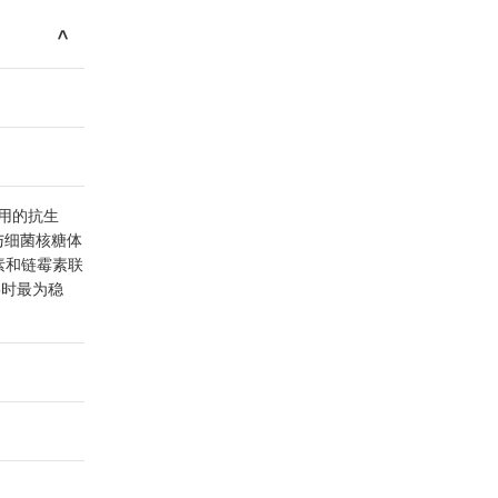
>
最常用的抗生
与细菌核糖体
素和链霉素联
5时最为稳