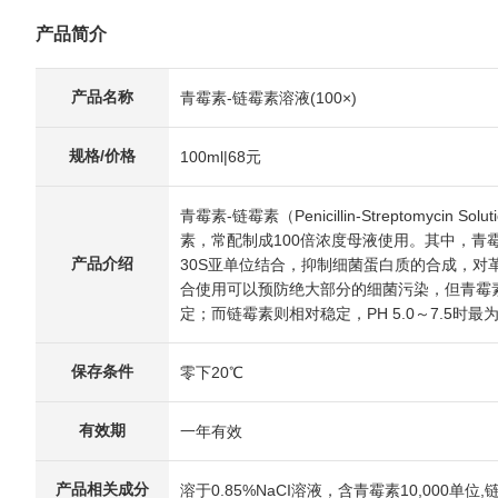
产品简介
产品名称
青霉素-链霉素溶液(100×)
规格/价格
100ml|68元
青霉素-链霉素（Penicillin-Streptom
素，常配制成100倍浓度母液使用。其中，
产品介绍
30S亚单位结合，抑制细菌蛋白质的合成，
合使用可以预防绝大部分的细菌污染，但青霉素溶
定；而链霉素则相对稳定，PH 5.0～7.5时最
保存条件
零下20℃
有效期
一年有效
产品相关成分
溶于0.85%NaCI溶液，含青霉素10,000单位,链霉