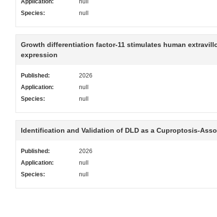
Application:
null
Species:
null
Growth differentiation factor-11 stimulates human extravil
expression
Published:
2026
Application:
null
Species:
null
Identification and Validation of DLD as a Cuproptosis‐Ass
Published:
2026
Application:
null
Species:
null