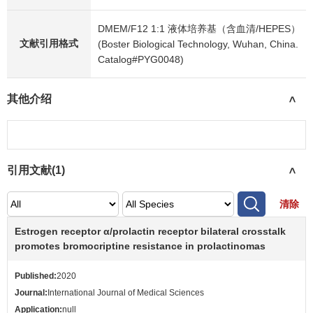
DMEM/F12 1:1 液体培养基（含血清/HEPES）
文献引用格式
(Boster Biological Technology, Wuhan, China.
Catalog#PYG0048)
其他介绍
>
引用文献(
1
)
>
清除
Estrogen receptor α/prolactin receptor bilateral crosstalk
promotes bromocriptine resistance in prolactinomas
Published:
2020
Journal:
International Journal of Medical Sciences
Application:
null