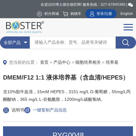
欢迎访问博士德生物官网! 服务热线：027-67845390 |
积分商城
购物车
登录/注册
English
全部产品
您当前的位置：
首页
>
产品中心
>
细胞培养相关
>
培养基
DMEM/F12 1:1 液体培养基（含血清/HEPES）
含10%胎牛血清，15mM HEPES，3151 mg/L D-葡萄糖，55mg/L丙
酮酸钠，365 mg/L L-谷氨酰胺，1200mg/L碳酸氢钠。
说明书
一键复制产品信息
PYG0048