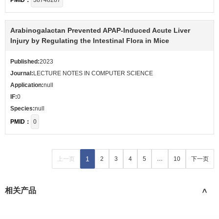
PMID：
38748287
Arabinogalactan Prevented APAP-Induced Acute Liver
Injury by Regulating the Intestinal Flora in Mice
Published:
2023
Journal:
LECTURE NOTES IN COMPUTER SCIENCE
Application:
null
IF:
0
Species:
null
PMID：
0
1
上一页
2
3
4
5
…
10
下一页
相关产品
>