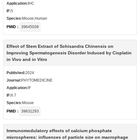
Application:
IHC
IF:
5
Species:
Mouse,Human
PMID：
39645039
Effect of Stem Extract of Schisandra Chinensis on
Improving Spermatogenesis Disorder Induced by Cisplatin
in Vivo and in Vitro
Published:
2024
Journal:
PHYTOMEDICINE
Application:
IF
IF:
6.7
Species:
Mouse
PMID：
39631293
Immunomodulatory effects of calcium phosphate
microspheres: influences of particle size on macrophage