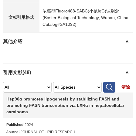
浓缩型Fluoro488-SABC(小鼠IgG)试剂盒
文献引用格式
(Boster Biological Technology, Wuhan, China.
Catalog#SA1092)
其他介绍
>
引用文献(
48
)
>
清除
Hsp90α promotes lipogenesis by stabilizing FASN and
promoting FASN transcription via LXRα in hepatocellular
carcinoma
Published:
2024
Journal:
JOURNAL OF LIPID RESEARCH