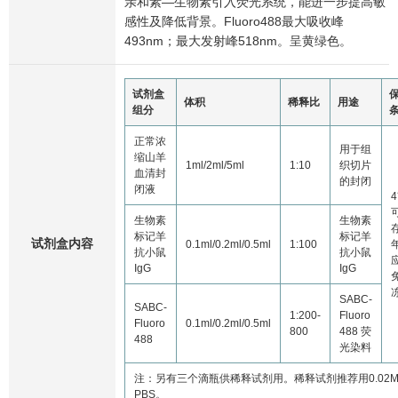
亲和素—生物素引入荧光系统，能进一步提高敏
感性及降低背景。Fluoro488最大吸收峰
493nm；最大发射峰518nm。呈黄绿色。
试剂盒
体积
稀释比
用途
组分
正常浓
用于组
缩山羊
1ml/2ml/5ml
1:10
织切片
血清封
的封闭
闭液
生物素
生物素
标记羊
标记羊
试剂盒内容
0.1ml/0.2ml/0.5ml
1:100
抗小鼠
抗小鼠
IgG
IgG
SABC-
SABC-
1:200-
Fluoro
Fluoro
0.1ml/0.2ml/0.5ml
800
488 荧
488
光染料
注：另有三个滴瓶供稀释试剂用。稀释试剂推荐用0.02
PBS。