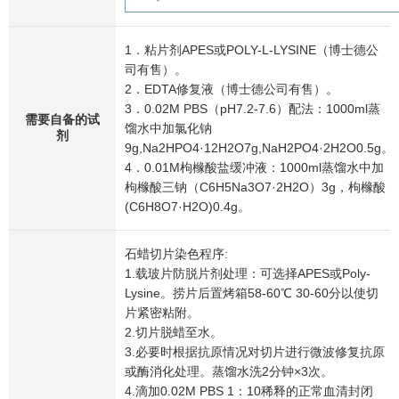
1．粘片剂APES或POLY-L-LYSINE（博士德公
司有售）。
2．EDTA修复液（博士德公司有售）。
3．0.02M PBS（pH7.2-7.6）配法：1000ml蒸
需要自备的试
馏水中加氯化钠
剂
9g,Na2HPO4·12H2O7g,NaH2PO4·2H2O0.5g。
4．0.01M枸橼酸盐缓冲液：1000ml蒸馏水中加
枸橼酸三钠（C6H5Na3O7·2H2O）3g，枸橼酸
(C6H8O7·H2O)0.4g。
石蜡切片染色程序:
1.载玻片防脱片剂处理：可选择APES或Poly-
Lysine。捞片后置烤箱58-60℃ 30-60分以使切
片紧密粘附。
2.切片脱蜡至水。
3.必要时根据抗原情况对切片进行微波修复抗原
或酶消化处理。蒸馏水洗2分钟×3次。
4.滴加0.02M PBS 1：10稀释的正常血清封闭