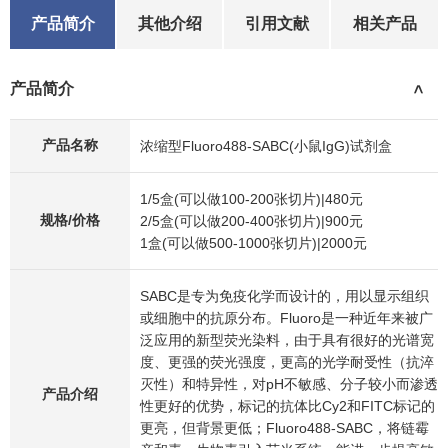
产品简介
其他介绍
引用文献
相关产品
产品简介
>
产品名称
浓缩型Fluoro488-SABC(小鼠IgG)试剂盒
1/5盒(可以做100-200张切片)|480元
规格/价格
2/5盒(可以做200-400张切片)|900元
1盒(可以做500-1000张切片)|2000元
SABC是专为免疫化学而设计的，用以显示组织
或细胞中的抗原分布。Fluoro是一种近年来被广
泛应用的新型荧光染料，由于具有很好的光谱宽
度、更强的荧光强度，更高的光学耐受性（抗淬
灭性）和特异性，对pH不敏感、分子较小而渗透
产品介绍
性更好的优势，标记的抗体比Cy2和FITC标记的
更亮，但背景更低；Fluoro488-SABC，将链霉