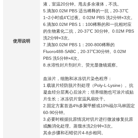
液，室温20分钟。甩去多余液体，不洗。
5.滴加0.02M PBS 适当稀释的一抗，20-37℃
1~2小时或4℃过夜。0.02M PBS 洗2分钟×3次。
6.滴加0.02M PBS 1：100稀释的和一抗相对应
的生物素化二抗，20-37℃ 30分钟。0.02M PBS
洗2分钟×3次。
使用说明
7.滴加0.02M PBS 1：200-800稀释的
Fluoro488-SABC，20-37℃30分钟。0.02M
PBS 洗5分钟×4次。
8.水溶性封片剂封片。荧光显微镜观察。
血涂片，细胞和冰冻切片染色程序：
1.载玻片经防脱片剂处理（Poly-L-Lysine）。抗
凝血经分层离心后涂片；培养细胞也可涂片或贴
片生长；冰冻切片室温风扇吹干。
2.固定方案首选4%多聚甲醛或10%福尔马林固定
60-90分钟。
3.必要时根据抗原情况对切片进行微波修复抗原
或酶消化处理。蒸馏水洗2分钟×3次。
其余步骤和石蜡切片4-8步相同。