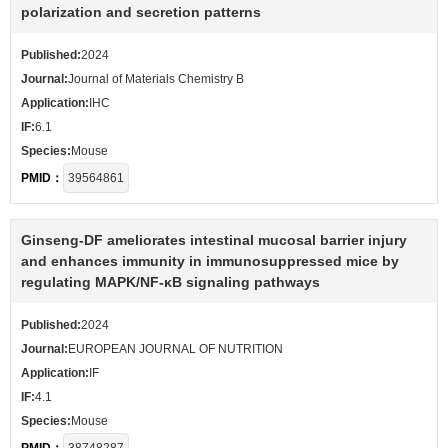
polarization and secretion patterns
Published:
2024
Journal:
Journal of Materials Chemistry B
Application:
IHC
IF:
6.1
Species:
Mouse
PMID：
39564861
Ginseng-DF ameliorates intestinal mucosal barrier injury
and enhances immunity in immunosuppressed mice by
regulating MAPK/NF-κB signaling pathways
Published:
2024
Journal:
EUROPEAN JOURNAL OF NUTRITION
Application:
IF
IF:
4.1
Species:
Mouse