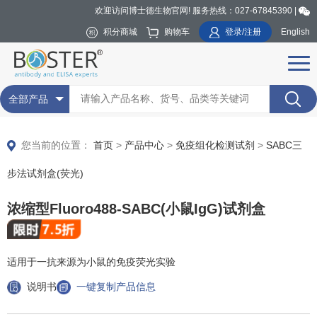
欢迎访问博士德生物官网! 服务热线：027-67845390 |
积分商城
购物车
登录/注册
English
全部产品
您当前的位置：
首页
>
产品中心
>
免疫组化检测试剂
>
SABC三
步法试剂盒(荧光)
浓缩型Fluoro488-SABC(小鼠IgG)试剂盒
适用于一抗来源为小鼠的免疫荧光实验
说明书
一键复制产品信息