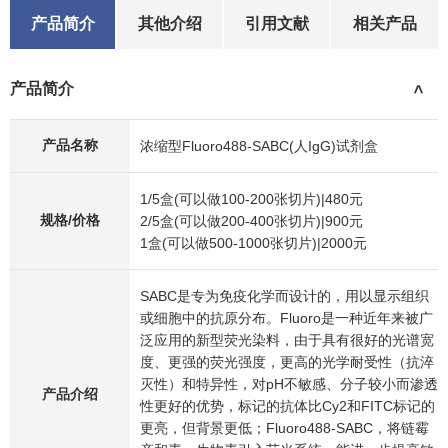
产品简介
其他介绍
引用文献
相关产品
产品简介
>
产品名称
浓缩型Fluoro488-SABC(人IgG)试剂盒
1/5盒(可以做100-200张切片)|480元
规格/价格
2/5盒(可以做200-400张切片)|900元
1盒(可以做500-1000张切片)|2000元
SABC是专为免疫化学而设计的，用以显示组织
或细胞中的抗原分布。Fluoro是一种近年来被广
泛应用的新型荧光染料，由于具有很好的光谱宽
度、更强的荧光强度，更高的光学耐受性（抗淬
灭性）和特异性，对pH不敏感、分子较小而渗透
产品介绍
性更好的优势，标记的抗体比Cy2和FITC标记的
更亮，但背景更低；Fluoro488-SABC，将链霉