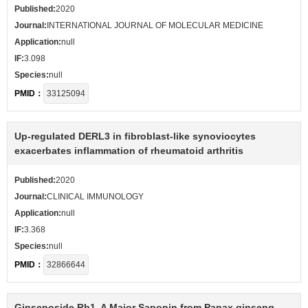
Published:
2020
Journal:
INTERNATIONAL JOURNAL OF MOLECULAR MEDICINE
Application:
null
IF:
3.098
Species:
null
PMID：
33125094
Up-regulated DERL3 in fibroblast-like synoviocytes
exacerbates inflammation of rheumatoid arthritis
Published:
2020
Journal:
CLINICAL IMMUNOLOGY
Application:
null
IF:
3.368
Species:
null
PMID：
32866644
Ginsenoside Rb1, A Major Saponin from Panax ginseng,