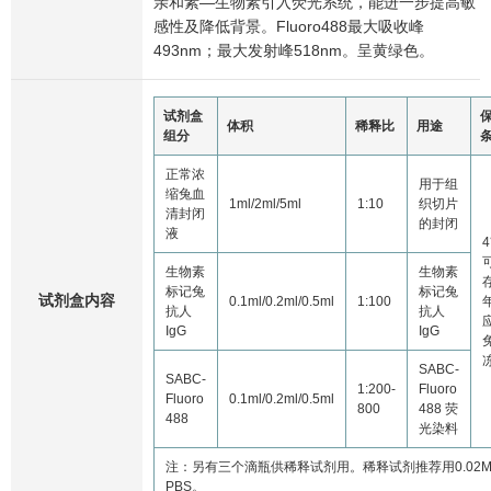
亲和素—生物素引入荧光系统，能进一步提高敏
感性及降低背景。Fluoro488最大吸收峰
493nm；最大发射峰518nm。呈黄绿色。
试剂盒
体积
稀释比
用途
组分
正常浓
用于组
缩兔血
1ml/2ml/5ml
1:10
织切片
清封闭
的封闭
液
生物素
生物素
标记兔
标记兔
试剂盒内容
0.1ml/0.2ml/0.5ml
1:100
抗人
抗人
IgG
IgG
SABC-
SABC-
1:200-
Fluoro
Fluoro
0.1ml/0.2ml/0.5ml
800
488 荧
488
光染料
注：另有三个滴瓶供稀释试剂用。稀释试剂推荐用0.02
PBS。