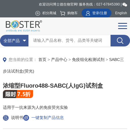
欢迎访问博士德生物官网! 服务热线：027-67845390 |
积分商城
购物车
登录/注册
English
全部产品
您当前的位置：
首页
>
产品中心
>
免疫组化检测试剂
>
SABC三
步法试剂盒(荧光)
浓缩型Fluoro488-SABC(人IgG)试剂盒
适用于一抗来源为人的免疫荧光实验
说明书
一键复制产品信息