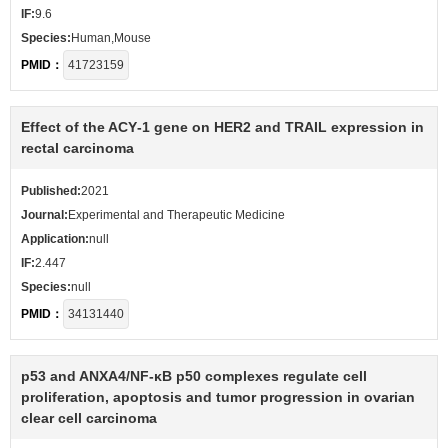
IF:
9.6
Species:
Human,Mouse
PMID：
41723159
Effect of the ACY‑1 gene on HER2 and TRAIL expression in
rectal carcinoma
Published:
2021
Journal:
Experimental and Therapeutic Medicine
Application:
null
IF:
2.447
Species:
null
PMID：
34131440
p53 and ANXA4/NF‑κB p50 complexes regulate cell
proliferation, apoptosis and tumor progression in ovarian
clear cell carcinoma