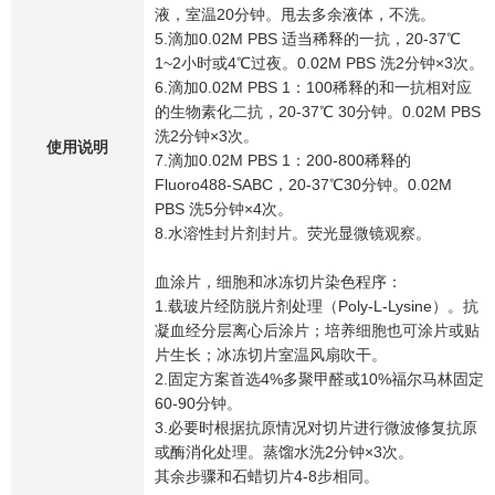
液，室温20分钟。甩去多余液体，不洗。
5.滴加0.02M PBS 适当稀释的一抗，20-37℃
1~2小时或4℃过夜。0.02M PBS 洗2分钟×3次。
6.滴加0.02M PBS 1：100稀释的和一抗相对应
的生物素化二抗，20-37℃ 30分钟。0.02M PBS
洗2分钟×3次。
使用说明
7.滴加0.02M PBS 1：200-800稀释的
Fluoro488-SABC，20-37℃30分钟。0.02M
PBS 洗5分钟×4次。
8.水溶性封片剂封片。荧光显微镜观察。
血涂片，细胞和冰冻切片染色程序：
1.载玻片经防脱片剂处理（Poly-L-Lysine）。抗
凝血经分层离心后涂片；培养细胞也可涂片或贴
片生长；冰冻切片室温风扇吹干。
2.固定方案首选4%多聚甲醛或10%福尔马林固定
60-90分钟。
3.必要时根据抗原情况对切片进行微波修复抗原
或酶消化处理。蒸馏水洗2分钟×3次。
其余步骤和石蜡切片4-8步相同。