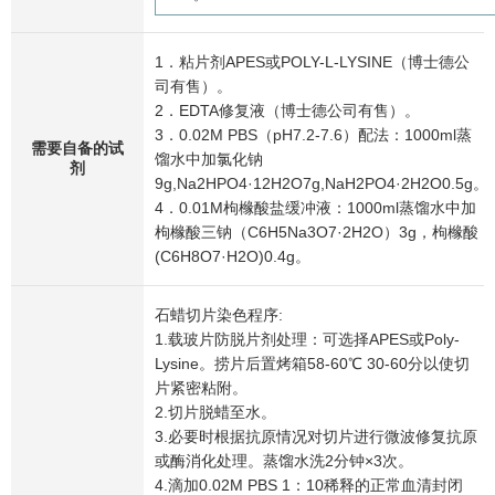
1．粘片剂APES或POLY-L-LYSINE（博士德公
司有售）。
2．EDTA修复液（博士德公司有售）。
3．0.02M PBS（pH7.2-7.6）配法：1000ml蒸
需要自备的试
馏水中加氯化钠
剂
9g,Na2HPO4·12H2O7g,NaH2PO4·2H2O0.5g。
4．0.01M枸橼酸盐缓冲液：1000ml蒸馏水中加
枸橼酸三钠（C6H5Na3O7·2H2O）3g，枸橼酸
(C6H8O7·H2O)0.4g。
石蜡切片染色程序:
1.载玻片防脱片剂处理：可选择APES或Poly-
Lysine。捞片后置烤箱58-60℃ 30-60分以使切
片紧密粘附。
2.切片脱蜡至水。
3.必要时根据抗原情况对切片进行微波修复抗原
或酶消化处理。蒸馏水洗2分钟×3次。
4.滴加0.02M PBS 1：10稀释的正常血清封闭