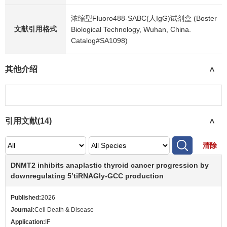
浓缩型Fluoro488-SABC(人IgG)试剂盒 (Boster
文献引用格式
Biological Technology, Wuhan, China.
Catalog#SA1098)
其他介绍
>
引用文献(
14
)
>
清除
DNMT2 inhibits anaplastic thyroid cancer progression by
downregulating 5’tiRNAGly-GCC production
Published:
2026
Journal:
Cell Death & Disease
Application:
IF