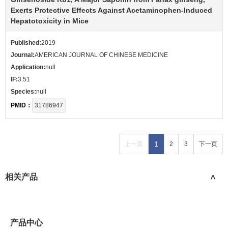
Exerts Protective Effects Against Acetaminophen-Induced
Hepatotoxicity in Mice
Published:
2019
Journal:
AMERICAN JOURNAL OF CHINESE MEDICINE
Application:
null
IF:
3.51
Species:
null
PMID：
31786947
1
上一页
2
3
下一页
相关产品
>
产品中心