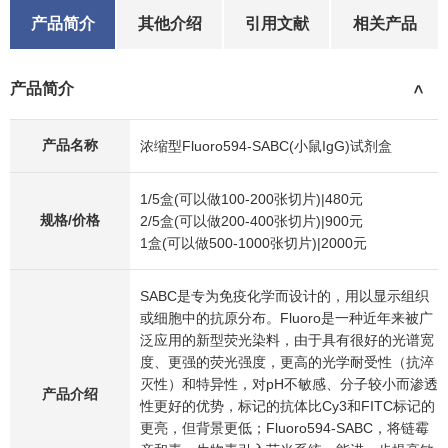
产品简介
其他介绍
引用文献
相关产品
产品简介
>
产品名称
浓缩型Fluoro594-SABC(小鼠IgG)试剂盒
1/5盒(可以做100-200张切片)|480元
规格/价格
2/5盒(可以做200-400张切片)|900元
1盒(可以做500-1000张切片)|2000元
SABC是专为免疫化学而设计的，用以显示组织
或细胞中的抗原分布。Fluoro是一种近年来被广
泛应用的新型荧光染料，由于具有很好的光谱宽
度、更强的荧光强度，更高的光学耐受性（抗淬
灭性）和特异性，对pH不敏感、分子较小而渗透
产品介绍
性更好的优势，标记的抗体比Cy3和FITC标记的
更亮，但背景更低；Fluoro594-SABC，将链霉