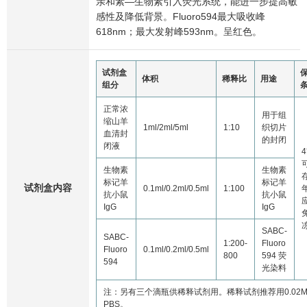
亲和素—生物素引入荧光系统，能进一步提高敏
感性及降低背景。Fluoro594最大吸收峰
618nm；最大发射峰593nm。呈红色。
试剂盒
体积
稀释比
用途
组分
正常浓
用于组
缩山羊
1ml/2ml/5ml
1:10
织切片
血清封
的封闭
闭液
生物素
生物素
标记羊
标记羊
试剂盒内容
0.1ml/0.2ml/0.5ml
1:100
抗小鼠
抗小鼠
IgG
IgG
SABC-
SABC-
1:200-
Fluoro
Fluoro
0.1ml/0.2ml/0.5ml
800
594 荧
594
光染料
注：另有三个滴瓶供稀释试剂用。稀释试剂推荐用0.02
PBS。