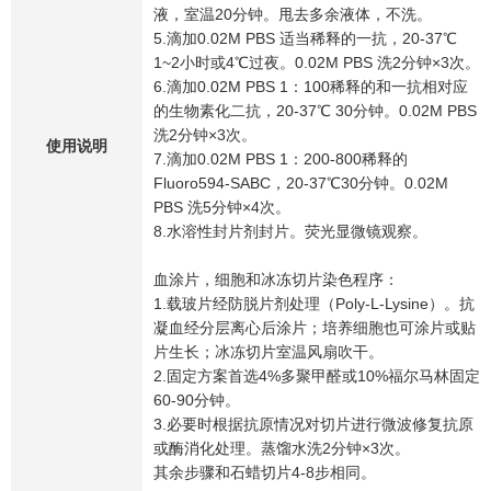
液，室温20分钟。甩去多余液体，不洗。
5.滴加0.02M PBS 适当稀释的一抗，20-37℃
1~2小时或4℃过夜。0.02M PBS 洗2分钟×3次。
6.滴加0.02M PBS 1：100稀释的和一抗相对应
的生物素化二抗，20-37℃ 30分钟。0.02M PBS
洗2分钟×3次。
使用说明
7.滴加0.02M PBS 1：200-800稀释的
Fluoro594-SABC，20-37℃30分钟。0.02M
PBS 洗5分钟×4次。
8.水溶性封片剂封片。荧光显微镜观察。
血涂片，细胞和冰冻切片染色程序：
1.载玻片经防脱片剂处理（Poly-L-Lysine）。抗
凝血经分层离心后涂片；培养细胞也可涂片或贴
片生长；冰冻切片室温风扇吹干。
2.固定方案首选4%多聚甲醛或10%福尔马林固定
60-90分钟。
3.必要时根据抗原情况对切片进行微波修复抗原
或酶消化处理。蒸馏水洗2分钟×3次。
其余步骤和石蜡切片4-8步相同。