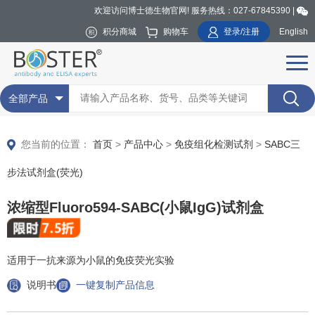
欢迎访问博士德生物官网! 服务热线：027-67845390 |
积分商城
购物车
登录/注册
English
全部产品
您当前的位置：
首页
>
产品中心
>
免疫组化检测试剂
>
SABC三
步法试剂盒(荧光)
浓缩型Fluoro594-SABC(小鼠IgG)试剂盒
适用于一抗来源为小鼠的免疫荧光实验
说明书
一键复制产品信息