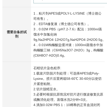
1．粘片剂APES或POLY-L-LYSINE（博士德公
司有售）。
2．EDTA修复液（博士德公司有售）。
3．0.02M PBS（pH7.2-7.6）配法：1000ml蒸
需要自备的试
馏水中加氯化钠
剂
9g,Na2HPO4·12H2O7g,NaH2PO4·2H2O0.5g。
4．0.01M枸橼酸盐缓冲液：1000ml蒸馏水中加
枸橼酸三钠（C6H5Na3O7·2H2O）3g，枸橼酸
(C6H8O7·H2O)0.4g。
石蜡切片染色程序:
1.载玻片防脱片剂处理：可选择APES或Poly-
Lysine。捞片后置烤箱58-60℃ 30-60分以使切
片紧密粘附。
2.切片脱蜡至水。
3.必要时根据抗原情况对切片进行微波修复抗原
或酶消化处理。蒸馏水洗2分钟×3次。
4.滴加0.02M PBS 1：10稀释的正常血清封闭