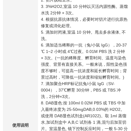
2. 切片脱蜡至水。
3. 3%H2O2,室温 10 分钟以灭活内源性酶。蒸馏
水洗 2分钟 × 3次。
4. 根据抗原抗体情况，必要时对切片进行抗原热
修复或消化处理。
5. 滴加封闭液,室温 10 分钟。甩去多余液体, 不
洗。
6. 滴加适当稀释的一抗（兔/小鼠 IgG），20-37
℃ 1~2 小时或 4℃过夜。0.01M PBS 洗 2 分钟
× 3次。(一抗的稀释度、孵育时间、温度与染色
强度、背景有直接关系。一般来说，阳性染色强
度不够时，可提高一抗浓度和延长孵育时间；背
景过高时，可降低一抗浓度和缩短孵育时间。)
7. 滴加聚合HRP标记抗兔/小鼠 IgG（SV-
0004），37℃孵育 30分钟，PBS 或 TBS 冲
洗，2分钟×3次。
8. DAB显色:按 100ml 0.02M PBS 或 TBS 中加
入最终浓度为 25-50mgDAB,0.03%的 H2O2。
或使用 DAB显色试剂盒(AR1022)。取 1ml 蒸馏
水,加试剂盒中 A,B,C 试剂各 1 滴,混匀后加至切
使用说明
片。室温显色, 镜下控制反应时间，一般 5-30 分