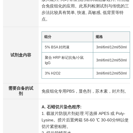
合免疫组化的应用。此系列检测试剂与传统的三
步法比较具有简单, 快速, 高敏感, 低背景等特
点。
组分
规格
5% BSA 封闭液
3ml/6ml/12ml/50ml
试剂盒内容
聚合 HRP 标记抗兔/小鼠
3ml/6ml/12ml/50ml
IgG
3% H2O2
3ml/6ml/12ml/50ml
需要自备的试
免疫组化专用PBS，显色剂，苏木素，封片剂。
剂
A. 石蜡切片染色程序:
1. 载玻片防脱片剂处理:可选择 APES 或 Poly-
Lysine。捞片后置烤箱 58-60 ℃ 30-60分钟以使
切片紧密粘附。