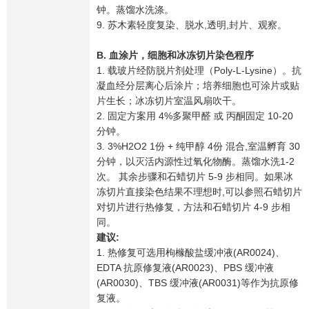
钟。蒸馏水洗涤。
9. 苏木素轻度复染、脱水,透明,封片、观察。
B. 血涂片，细胞和冰冻切片染色程序
1. 载玻片经防脱片剂处理（Poly-L-Lysine）。抗
凝血经分层离心后涂片；培养细胞也可涂片或贴
片生长；冰冻切片室温风扇吹干。
2. 固定方案用 4%多聚甲醛 或 丙酮固定 10-20
分钟。
3. 3%H2O2 1份 + 纯甲醇 4份 混合,室温孵育 30
分钟，以灭活内源性过氧化物酶。蒸馏水洗1-2
次。 其余步骤和石蜡切片 5-9 步相同。如果冰
冻切片直接染色结果不理想时,可以参照石蜡切片
对切片进行热修复，方法和石蜡切片 4-9 步相
同。
建议:
1. 热修复可选用枸橼酸盐缓冲液(AR0024)、
EDTA 抗原修复液(AR0023)、PBS 缓冲液
(AR0030)、TBS 缓冲液(AR0031)等作为抗原修
复液。