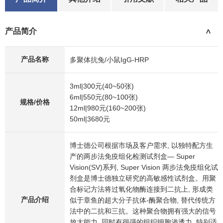
产品简介
>
产品名称
多聚体抗兔/小鼠IgG-HRP
3ml|300元(40~50张)
6ml|550元(80~100张)
规格/价格
12ml|980元(160~200张)
50ml|3680元
博士德公司根据市场及客户需求, 以独特配方生
产的两步法免疫组化检测试剂盒— Super
Vision(SV)系列, Super Vision 两步法免疫组化试
剂盒是博士德独立研究的高敏感性试剂盒。用聚
合标记方法将过氧化物酶连接到二抗上, 形成类
产品介绍
似于章鱼的超大分子抗体-酶聚合物, 替代传统方
法中的二抗和三抗。这种聚合物拥有强大的信号
放大能力, 同时有很强的组织细胞渗透力, 特别适