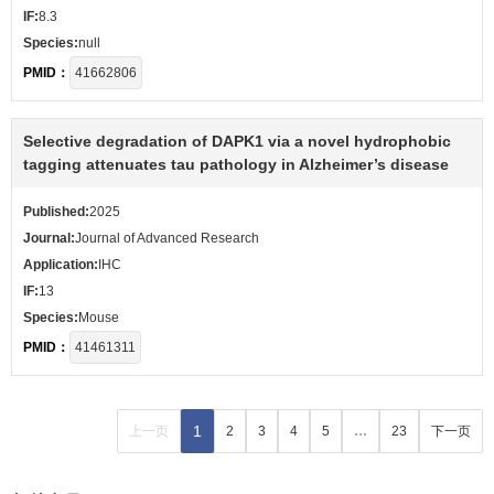
IF:
8.3
Species:
null
PMID：
41662806
Selective degradation of DAPK1 via a novel hydrophobic
tagging attenuates tau pathology in Alzheimer’s disease
Published:
2025
Journal:
Journal of Advanced Research
Application:
IHC
IF:
13
Species:
Mouse
PMID：
41461311
1
上一页
2
3
4
5
…
23
下一页