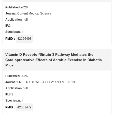
Published:
2026
Journal:
Current Medical Science
Application:
null
IF:
2
Species:
null
PMID：
42126498
Vitamin D Receptor/Sirtuin 3 Pathway Mediates the
Cardioprotective Effects of Aerobic Exercise in Diabetic
Mice
Published:
2026
Journal:
FREE RADICAL BIOLOGY AND MEDICINE
Application:
null
IF:
8.2
Species:
null
PMID：
42061479