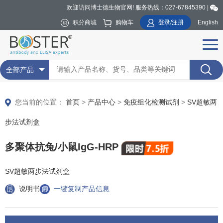
欢迎访问博士德生物官网! 服务热线：027-67845390 |
积分商城
购物车
登录/注册
English
全部产品
您当前的位置：
首页
>
产品中心
>
免疫组化检测试剂
>
SV超敏两
步法试剂盒
多聚体抗兔/小鼠IgG-HRP
SV超敏两步法试剂盒
说明书
一键复制产品信息