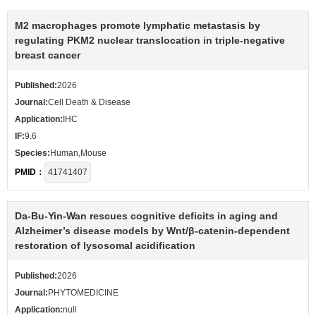
M2 macrophages promote lymphatic metastasis by
regulating PKM2 nuclear translocation in triple-negative
breast cancer
Published:
2026
Journal:
Cell Death & Disease
Application:
IHC
IF:
9.6
Species:
Human,Mouse
PMID：
41741407
Da-Bu-Yin-Wan rescues cognitive deficits in aging and
Alzheimer’s disease models by Wnt/β-catenin-dependent
restoration of lysosomal acidification
Published:
2026
Journal:
PHYTOMEDICINE
Application:
null