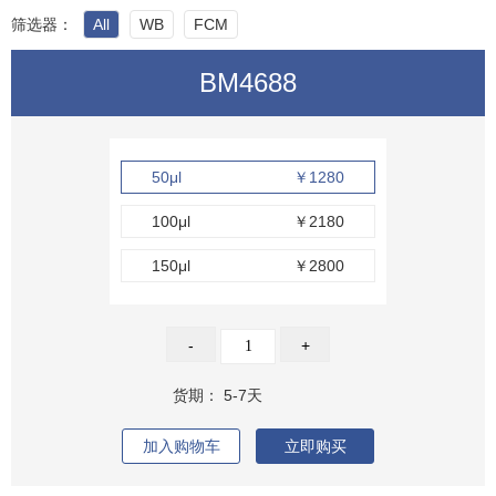
筛选器：
All
WB
FCM
BM4688
50μl
￥1280
100μl
￥2180
150μl
￥2800
-
+
货期：
5-7天
加入购物车
立即购买