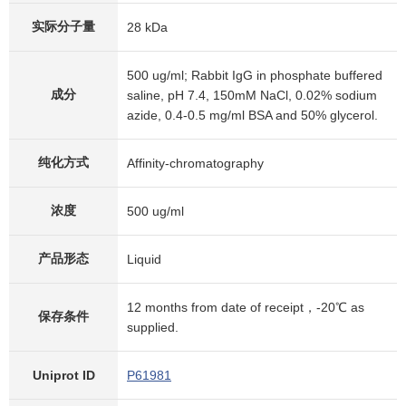
实际分子量
28 kDa
500 ug/ml; Rabbit IgG in phosphate buffered
成分
saline, pH 7.4, 150mM NaCl, 0.02% sodium
azide, 0.4-0.5 mg/ml BSA and 50% glycerol.
纯化方式
Affinity-chromatography
浓度
500 ug/ml
产品形态
Liquid
12 months from date of receipt，-20℃ as
保存条件
supplied.
Uniprot ID
P61981